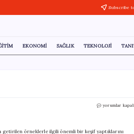
Subscribe t
ĞİTİM
EKONOMİ
SAĞLIK
TEKNOLOJİ
TANI
Ay’da
yorumlar kapal
İki
Yeni
Mineralin
Keşfi
getirilen örneklerle ilgili önemli bir keşif yaptıklarını