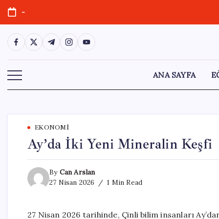
Skip
-
to
content
https://www.facebook.com/
https://twitter.com/
https://t.me/
https://www.instagram.com/
https://youtube.com/
ANA SAYFA
E
EKONOMI
Ay’da İki Yeni Mineralin Keşfi
By
Can Arslan
27 Nisan 2026
1 Min Read
27 Nisan 2026 tarihinde, Çinli bilim insanları Ay’dan 