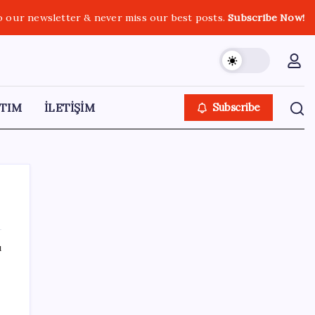
o our newsletter & never miss our best posts.
Subscribe Now!
TIM
İLETİŞİM
Subscribe
ı
SON YAZILAR
DİJİTAL ÜRÜN KALİTESİNDE YAPAY ZEKA
DÖNEMİ: kayIQ.ai, 500 BİN DOLAR TOHUM