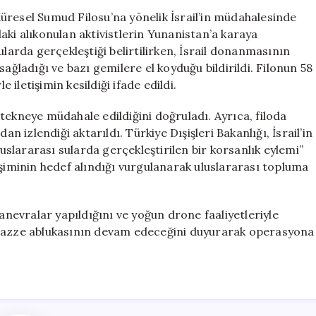
Müdahalesi:
üresel Sumud Filosu’na yönelik İsrail’in müdahalesinde
Aktivistler
odaki alıkonulan aktivistlerin Yunanistan’a karaya
Yunanistan’a
ularda gerçekleştiği belirtilirken, İsrail donanmasının
İniyor
ağladığı ve bazı gemilere el koyduğu bildirildi. Filonun 58
için
e iletişimin kesildiği ifade edildi.
tekneye müdahale edildiğini doğruladı. Ayrıca, filoda
izlendiği aktarıldı. Türkiye Dışişleri Bakanlığı, İsrail’in
lararası sularda gerçekleştirilen bir korsanlık eylemi”
işiminin hedef alındığı vurgulanarak uluslararası topluma
manevralar yapıldığını ve yoğun drone faaliyetleriyle
afı Gazze ablukasının devam edeceğini duyurarak operasyona