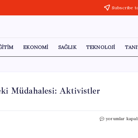
Subscribe t
ĞİTİM
EKONOMİ
SAĞLIK
TEKNOLOJİ
TANI
ki Müdahalesi: Aktivistler
İsrail’in
yorumlar kapal
Sumud
Filosu
Üzerindeki