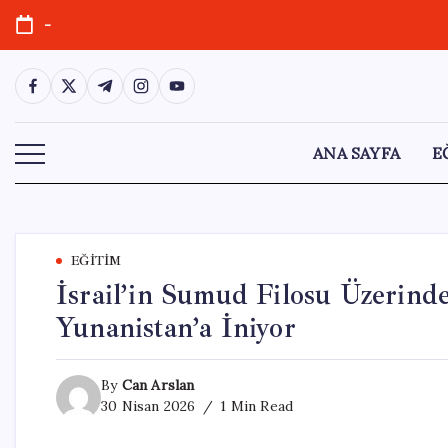
Skip
-
to
content
https://www.facebook.com/
https://twitter.com/
https://t.me/
https://www.instagram.com/
https://youtube.com/
ANA SAYFA
E
EĞITIM
İsrail’in Sumud Filosu Üzerinde
Yunanistan’a İniyor
By
Can Arslan
30 Nisan 2026
1 Min Read