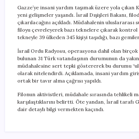
Gazze’ye insani yardım taşımak üzere yola çıkan K
yeni gelişmeler yaşandı. İsrail Dışişleri Bakanı, fil
çıkarılacağını açıkladı. Müdahalenin uluslararası s
filoyu çevreleyerek bazı teknelere çıkarak kontrol s
tekneyle 39 ülkeden 345 kişiyi taşıdığı, bazı gemilerl
İsrail Ordu Radyosu, operasyona dahil olan birçok 
bulunan 31 Türk vatandaşının durumunun da yakından 
müdahalesine sert tepki göstererek bu durumu “ulus
olarak nitelendirdi. Açıklamada, insani yardım gir
ortak bir tavır alma çağrısı yapıldı.
Filonun aktivistleri, müdahale sırasında tehlikeli 
karşılaştıklarını belirtti. Öte yandan, İsrail tar
dair detaylı bilgi vermekten kaçındı.