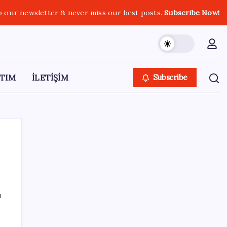
o our newsletter & never miss our best posts.
Subscribe Now!
TIM
İLETİŞİM
Subscribe
SON YAZILAR
ı
ABD ile ticaret gerilimine rağmen artış: Çin
malları tüm dünyayı sarıyor