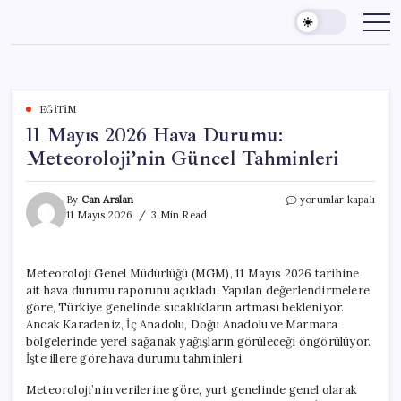
Skip
to
content
EĞITIM
11 Mayıs 2026 Hava Durumu:
Meteoroloji’nin Güncel Tahminleri
11
By
Can Arslan
yorumlar kapalı
Mayıs
11 Mayıs 2026
3 Min Read
2026
Hava
Durumu:
Meteoroloji Genel Müdürlüğü (MGM), 11 Mayıs 2026 tarihine
Meteoroloji’nin
ait hava durumu raporunu açıkladı. Yapılan değerlendirmelere
Güncel
Tahminleri
göre, Türkiye genelinde sıcaklıkların artması bekleniyor.
için
Ancak Karadeniz, İç Anadolu, Doğu Anadolu ve Marmara
bölgelerinde yerel sağanak yağışların görüleceği öngörülüyor.
İşte illere göre hava durumu tahminleri.
Meteoroloji’nin verilerine göre, yurt genelinde genel olarak