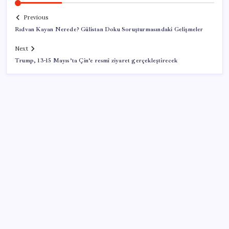
Previous
Rıdvan Kayan Nerede? Gülistan Doku Soruşturmasındaki Gelişmeler
Next
Trump, 13-15 Mayıs’ta Çin’e resmî ziyaret gerçekleştirecek
SON YAZILAR
DİJİTAL ÜRÜN KALİTESİNDE YAPAY ZEKA DÖNEMİ:
kayIQ.ai, 500 BİN DOLAR TOHUM YATIRIMLA
HAYATA GEÇTİ