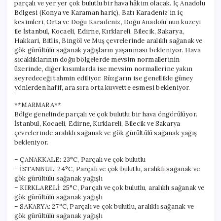
parçalı ve yer yer çok bulutlu bir hava hâkim olacak. İç Anadolu
Bölgesi (Konya ve Karaman hariç), Batı Karadeniz’in iç
kesimleri, Orta ve Doğu Karadeniz, Doğu Anadolu’nun kuzeyi
ile İstanbul, Kocaeli, Edirne, Kırklareli, Bilecik, Sakarya,
Hakkari, Bitlis, Bingöl ve Muş çevrelerinde aralıklı sağanak ve
gök gürültülü sağanak yağışların yaşanması bekleniyor. Hava
sıcaklıklarının doğu bölgelerde mevsim normallerinin
üzerinde, diğer kısımlarda ise mevsim normallerine yakın
seyredeceği tahmin ediliyor. Rüzgarın ise genellikle güney
yönlerden hafif, ara sıra orta kuvvette esmesi bekleniyor.
**MARMARA**
Bölge genelinde parçalı ve çok bulutlu bir hava öngörülüyor.
İstanbul, Kocaeli, Edirne, Kırklareli, Bilecik ve Sakarya
çevrelerinde aralıklı sağanak ve gök gürültülü sağanak yağış
bekleniyor.
– ÇANAKKALE: 23°C, Parçalı ve çok bulutlu
– İSTANBUL: 24°C, Parçalı ve çok bulutlu, aralıklı sağanak ve
gök gürültülü sağanak yağışlı
– KIRKLARELİ: 25°C, Parçalı ve çok bulutlu, aralıklı sağanak ve
gök gürültülü sağanak yağışlı
– SAKARYA: 27°C, Parçalı ve çok bulutlu, aralıklı sağanak ve
gök gürültülü sağanak yağışlı