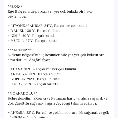
**EGE**
Ege Bölgesi’nde parçalı yer yer çok bulutlu bir hava
bekleniyor.
– AFYONKARAHİSAR: 24°C, Parçalı ve çok bulutlu
– DENİZLİ: 30°C, Parçalı bulutlu
– İZMİR: 30°C, Parçalı bulutlu
– MUĞLA: 27°C, Parçalı bulutlu
**AKDENİZ**
Akdeniz Bölgesi’nin iç kesimlerinde yer yer çok bulutlu bir
hava durumu öngörülüyor.
– ADANA: 31°C, Parçalı yer yer çok bulutlu
– ANTALYA: 23°C, Parçalı bulutlu
– BURDUR: 26°C, Parçalı bulutlu
– HATAY: 29°C, Parçalı bulutlu
**İÇ ANADOLU**
Bölge genelinin (Konya ve Karaman hariç) aralıklı sağanak ve
gök gürültülü sağanak yağışlı geçeceği tahmin ediliyor.
– ANKARA: 22°C, Parçalı ve çok bulutlu, aralıklı sağanak ve gök
gürültülü sağanak yağışlı