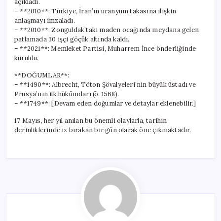
açıkladı.
– **2010**: Türkiye, İran’ın uranyum takasına ilişkin
anlaşmayı imzaladı.
– **2010**: Zonguldak’taki maden ocağında meydana gelen
patlamada 30 işçi göçük altında kaldı.
– **2021**: Memleket Partisi, Muharrem İnce önderliğinde
kuruldu.
**DOĞUMLAR**:
– **1490**: Albrecht, Töton Şövalyeleri’nin büyük üstadı ve
Prusya’nın ilk hükümdarı (ö. 1568).
– **1749**: [Devam eden doğumlar ve detaylar eklenebilir.]
17 Mayıs, her yıl anılan bu önemli olaylarla, tarihin
derinliklerinde iz bırakan bir gün olarak öne çıkmaktadır.