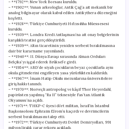
– **1792**: New York Borsası kuruldu.
– **1902**: Yunan arkeologlar, Antik Çağ’a ait mekanik bir
analog bilgisayar olarak kabul edilen Antikythera düzeneğini
keşfetti.
– **1928**: Türkiye Cumhuriyeti Hıfzısıhha Müessesesi
kuruldu.
– **1939**: Londra Kredi Antlaşması’na ait onay belgelerinin
karşılıklı teatisi gerçekleştirildi.
– **1939**: Altın ticaretinin yeniden serbest bırakılmasına
dair bir kararname yayımlandı.
– **1940**: II. Dünya Savaşı sırasında Alman Orduları
Belçika’yı işgal ederek Brüksel’e girdi.
– **1954**: ABD’de siyah çocukların beyaz çocuklarla aynı
okula gitmelerini engelleyen yasa yürürlükten kaldırıldı.
– **1967**: İmam Hatip Okulu mezunlarına üniversitelere
giriş hakkı tanındı.
– **1970**: Norveçli antropolog ve kâşif Thor Heyerdahl,
papirüsten yapılmış “Ra II” teknesiyle Fas’tan Atlantik
Okyanusu’na açıldı.
– **1971**: THKP-C üyesi dört militan, İsrail’in İstanbul
Başkonsolosu Ephraim Elrom’u kaçırdı ve devrimcilerin
serbest bırakılmasını talep etti.
– **1972**: Türkiye Cumhuriyeti Devlet Demiryolları, 991
milyon liralık zarar rekoru açıkladı.