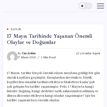
Skip
to
content
SAĞLIK
17 Mayıs Tarihinde Yaşanan Önemli
Olaylar ve Doğumlar
17
By
Can Arslan
yorumlar kapalı
Mayıs
17 Mayıs 2026
2 Min Read
Tarihinde
Yaşanan
Önemli
17 Mayıs, tarihte birçok önemli olayın meydana geldiği bir gün
Olaylar
olarak kayıtlara geçmiştir. Savaşlardan devrimlere, büyük
ve
Doğumlar
keşiflerden insanlık tarihini etkileyen felaketlere kadar pek
için
çok gelişme bu tarihte yaşanmıştır. Peki, 17 Mayıs’ta hangi
liderler doğmuş, hangi devletler tarih sahnesinden silinmiş ve
dünya düzenini etkileyen hangi olaylar yaşanmıştır? İşte bu
tarihte yaşanan bazı önemli olaylar: