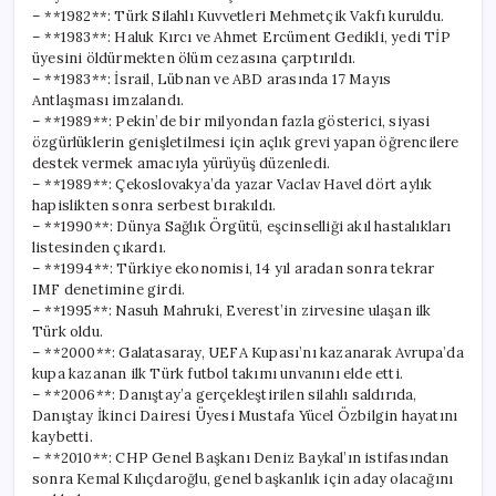
– **1982**: Türk Silahlı Kuvvetleri Mehmetçik Vakfı kuruldu.
– **1983**: Haluk Kırcı ve Ahmet Ercüment Gedikli, yedi TİP
üyesini öldürmekten ölüm cezasına çarptırıldı.
– **1983**: İsrail, Lübnan ve ABD arasında 17 Mayıs
Antlaşması imzalandı.
– **1989**: Pekin’de bir milyondan fazla gösterici, siyasi
özgürlüklerin genişletilmesi için açlık grevi yapan öğrencilere
destek vermek amacıyla yürüyüş düzenledi.
– **1989**: Çekoslovakya’da yazar Vaclav Havel dört aylık
hapislikten sonra serbest bırakıldı.
– **1990**: Dünya Sağlık Örgütü, eşcinselliği akıl hastalıkları
listesinden çıkardı.
– **1994**: Türkiye ekonomisi, 14 yıl aradan sonra tekrar
IMF denetimine girdi.
– **1995**: Nasuh Mahruki, Everest’in zirvesine ulaşan ilk
Türk oldu.
– **2000**: Galatasaray, UEFA Kupası’nı kazanarak Avrupa’da
kupa kazanan ilk Türk futbol takımı unvanını elde etti.
– **2006**: Danıştay’a gerçekleştirilen silahlı saldırıda,
Danıştay İkinci Dairesi Üyesi Mustafa Yücel Özbilgin hayatını
kaybetti.
– **2010**: CHP Genel Başkanı Deniz Baykal’ın istifasından
sonra Kemal Kılıçdaroğlu, genel başkanlık için aday olacağını