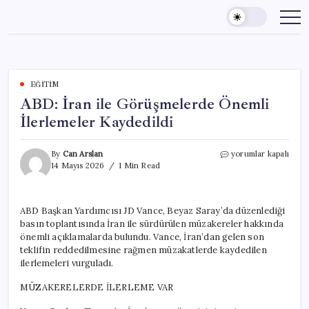
Skip
to
content
EĞITIM
ABD: İran ile Görüşmelerde Önemli
İlerlemeler Kaydedildi
ABD:
By
Can Arslan
yorumlar kapalı
İran
14 Mayıs 2026
1 Min Read
ile
Görüşmelerde
Önemli
ABD Başkan Yardımcısı JD Vance, Beyaz Saray’da düzenlediği
İlerlemeler
basın toplantısında İran ile sürdürülen müzakereler hakkında
Kaydedildi
için
önemli açıklamalarda bulundu. Vance, İran’dan gelen son
teklifin reddedilmesine rağmen müzakatlerde kaydedilen
ilerlemeleri vurguladı.
MÜZAKERELERDE İLERLEME VAR