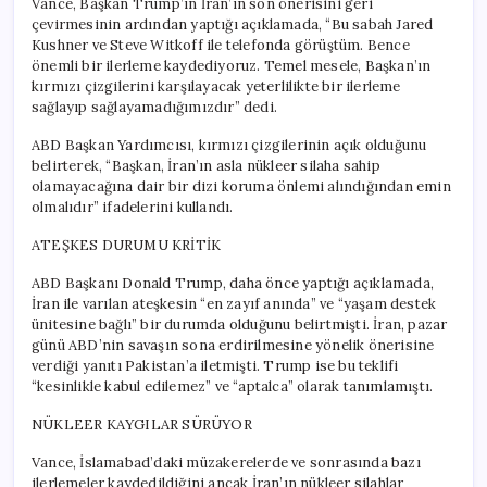
Vance, Başkan Trump’ın İran’ın son önerisini geri
çevirmesinin ardından yaptığı açıklamada, “Bu sabah Jared
Kushner ve Steve Witkoff ile telefonda görüştüm. Bence
önemli bir ilerleme kaydediyoruz. Temel mesele, Başkan’ın
kırmızı çizgilerini karşılayacak yeterlilikte bir ilerleme
sağlayıp sağlayamadığımızdır” dedi.
ABD Başkan Yardımcısı, kırmızı çizgilerinin açık olduğunu
belirterek, “Başkan, İran’ın asla nükleer silaha sahip
olamayacağına dair bir dizi koruma önlemi alındığından emin
olmalıdır” ifadelerini kullandı.
ATEŞKES DURUMU KRİTİK
ABD Başkanı Donald Trump, daha önce yaptığı açıklamada,
İran ile varılan ateşkesin “en zayıf anında” ve “yaşam destek
ünitesine bağlı” bir durumda olduğunu belirtmişti. İran, pazar
günü ABD’nin savaşın sona erdirilmesine yönelik önerisine
verdiği yanıtı Pakistan’a iletmişti. Trump ise bu teklifi
“kesinlikle kabul edilemez” ve “aptalca” olarak tanımlamıştı.
NÜKLEER KAYGILAR SÜRÜYOR
Vance, İslamabad’daki müzakerelerde ve sonrasında bazı
ilerlemeler kaydedildiğini ancak İran’ın nükleer silahlar