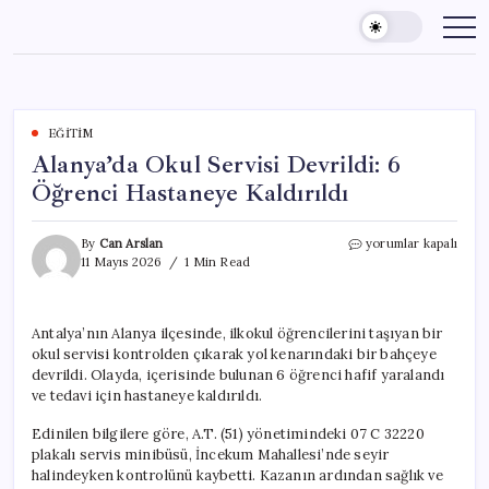
Skip
to
content
EĞITIM
Alanya’da Okul Servisi Devrildi: 6
Öğrenci Hastaneye Kaldırıldı
Alanya’da
By
Can Arslan
yorumlar kapalı
Okul
11 Mayıs 2026
1 Min Read
Servisi
Devrildi:
6
Antalya’nın Alanya ilçesinde, ilkokul öğrencilerini taşıyan bir
Öğrenci
okul servisi kontrolden çıkarak yol kenarındaki bir bahçeye
Hastaneye
Kaldırıldı
devrildi. Olayda, içerisinde bulunan 6 öğrenci hafif yaralandı
için
ve tedavi için hastaneye kaldırıldı.
Edinilen bilgilere göre, A.T. (51) yönetimindeki 07 C 32220
plakalı servis minibüsü, İncekum Mahallesi’nde seyir
halindeyken kontrolünü kaybetti. Kazanın ardından sağlık ve