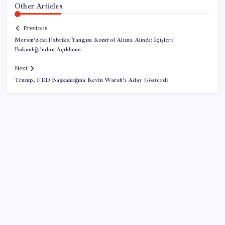
Other Articles
Previous
Mersin’deki Fabrika Yangını Kontrol Altına Alındı: İçişleri
Bakanlığı’ndan Açıklama
Next
Trump, FED Başkanlığına Kevin Warsh’ı Aday Gösterdi
SON YAZILAR
Türkiye’ye gelen turistler alışveriş yapmadı, saçını