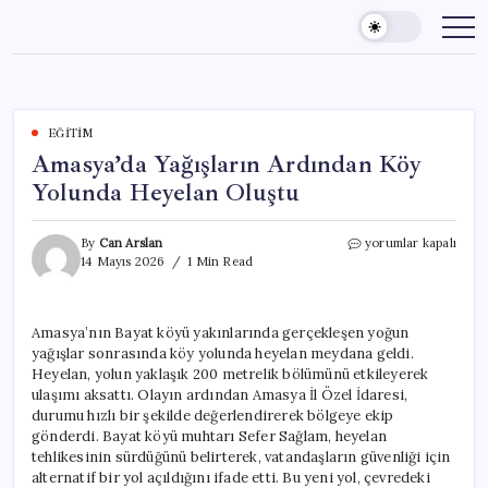
Skip
to
content
EĞITIM
Amasya’da Yağışların Ardından Köy
Yolunda Heyelan Oluştu
Amasya’da
By
Can Arslan
yorumlar kapalı
Yağışların
14 Mayıs 2026
1 Min Read
Ardından
Köy
Yolunda
Amasya’nın Bayat köyü yakınlarında gerçekleşen yoğun
Heyelan
yağışlar sonrasında köy yolunda heyelan meydana geldi.
Oluştu
için
Heyelan, yolun yaklaşık 200 metrelik bölümünü etkileyerek
ulaşımı aksattı. Olayın ardından Amasya İl Özel İdaresi,
durumu hızlı bir şekilde değerlendirerek bölgeye ekip
gönderdi. Bayat köyü muhtarı Sefer Sağlam, heyelan
tehlikesinin sürdüğünü belirterek, vatandaşların güvenliği için
alternatif bir yol açıldığını ifade etti. Bu yeni yol, çevredeki