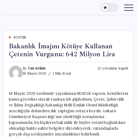
Skip
to
content
EĞITIM
Bakanlık İmajını Kötüye Kullanan
Çetenin Vurgunu: 642 Milyon Lira
Bakanlık
By
Can Arslan
yorumlar kapalı
İmajını
18 Mayıs 2026
1 Min Read
Kötüye
Kullanan
Çetenin
18 Mayıs 2026 tarihinde yayınlanan MASAK raporu, kendilerini
Vurgunu:
kamu görevlisi olarak tanıtan 118 şüphelinin, Çevre, Şehircilik
642
Milyon
ve İklim Değişikliği Bakanlığı Milli Emlak Genel Müdürlüğü
Lira
aracılığıyla dolandırıcılık yaptığını ortaya koydu. Ankara
için
Cumhuriyet Başsavcılığı’nın yürüttüğü soruşturma
kapsamında, bu kişilerin bakanlık ile hiçbir resmi bağlantıları
olmadığı halde sahte belgeler düzenleyerek, vatandaşlarla
gerçek dışı sözleşmeler imzaladıkları belirlendi.