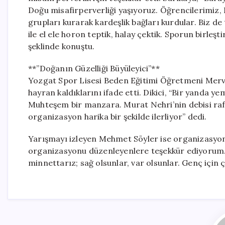
Doğu misafirperverliği yaşıyoruz. Öğrencilerimiz,
grupları kurarak kardeşlik bağları kurdular. Biz d
ile el ele horon teptik, halay çektik. Sporun birleş
şeklinde konuştu.
**”Doğanın Güzelliği Büyüleyici”**
Yozgat Spor Lisesi Beden Eğitimi Öğretmeni Merve Di
hayran kaldıklarını ifade etti. Dikici, “Bir yanda 
Muhteşem bir manzara. Murat Nehri’nin debisi raft
organizasyon harika bir şekilde ilerliyor” dedi.
Yarışmayı izleyen Mehmet Söyler ise organizasyo
organizasyonu düzenleyenlere teşekkür ediyorum.
minnettarız; sağ olsunlar, var olsunlar. Genç için ço