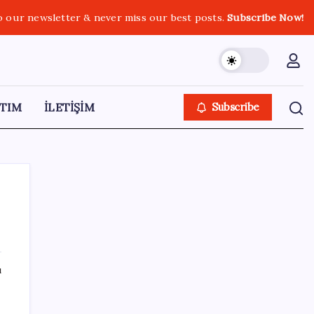
o our newsletter & never miss our best posts.
Subscribe Now!
TIM
İLETİŞİM
Subscribe
SON YAZILAR
ı
ABD ile ticaret gerilimine rağmen artış: Çin
malları tüm dünyayı sarıyor