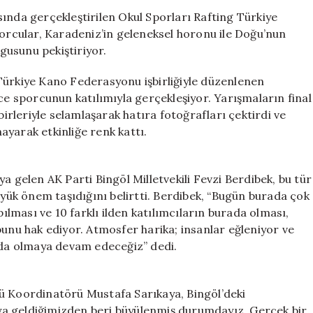
ve
ında gerçekleştirilen Okul Sporları Rafting Türkiye
Beraberlik
rcular, Karadeniz’in geleneksel horonu ile Doğu’nun
İçin
ygusunu pekiştiriyor.
Horon
ve
Türkiye Kano Federasyonu işbirliğiyle düzenlenen
Halay
rce sporcunun katılımıyla gerçekleşiyor. Yarışmaların final
için
birleriyle selamlaşarak hatıra fotoğrafları çektirdi ve
yarak etkinliğe renk kattı.
a gelen AK Parti Bingöl Milletvekili Fevzi Berdibek, bu tür
üyük önem taşıdığını belirtti. Berdibek, “Bugün burada çok
pılması ve 10 farklı ilden katılımcıların burada olması,
bunu hak ediyor. Atmosfer harika; insanlar eğleniyor ve
ında olmaya devam edeceğiz” dedi.
ü Koordinatörü Mustafa Sarıkaya, Bingöl’deki
raya geldiğimizden beri büyülenmiş durumdayız. Gerçek bir