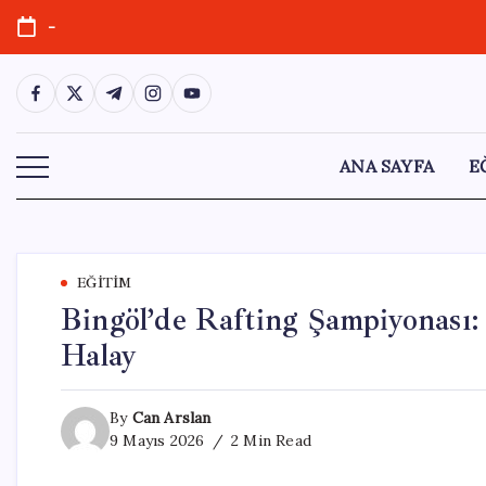
Skip
-
to
content
https://www.facebook.com/
https://twitter.com/
https://t.me/
https://www.instagram.com/
https://youtube.com/
ANA SAYFA
E
EĞITIM
Bingöl’de Rafting Şampiyonası:
Halay
By
Can Arslan
9 Mayıs 2026
2 Min Read