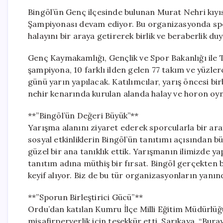
Bingöl’ün Genç ilçesinde bulunan Murat Nehri kıyıs
Şampiyonası devam ediyor. Bu organizasyonda spo
halayını bir araya getirerek birlik ve beraberlik du
Genç Kaymakamlığı, Gençlik ve Spor Bakanlığı ile 
şampiyona, 10 farklı ilden gelen 77 takım ve yüzle
günü yarın yapılacak. Katılımcılar, yarış öncesi bir
nehir kenarında kurulan alanda halay ve horon oyna
**”Bingöl’ün Değeri Büyük”**
Yarışma alanını ziyaret ederek sporcularla bir aray
sosyal etkinliklerin Bingöl’ün tanıtımı açısından b
güzel bir ana tanıklık ettik. Yarışmanın ilimizde ya
tanıtım adına müthiş bir fırsat. Bingöl gerçekten 
keyif alıyor. Biz de bu tür organizasyonların yan
**”Sporun Birleştirici Gücü”**
Ordu’dan katılan Kumru İlçe Milli Eğitim Müdürlüğ
misafirperverlik için teşekkür etti. Sarıkaya, “Bu