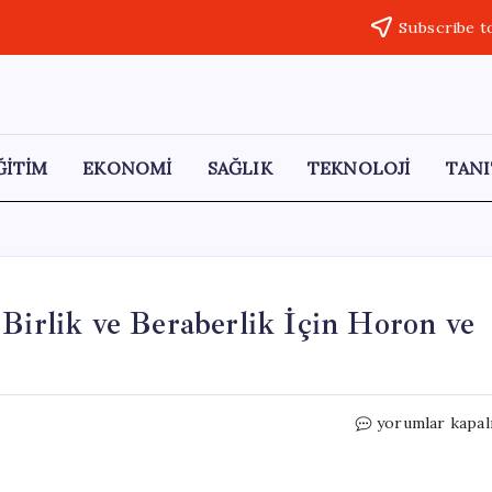
Subscribe t
ĞİTİM
EKONOMİ
SAĞLIK
TEKNOLOJİ
TANI
 Birlik ve Beraberlik İçin Horon ve
Bingöl’de
yorumlar kapal
Rafting
Şampiyonası:
Birlik