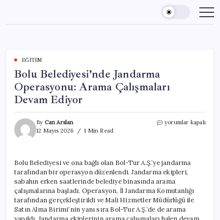
Skip
to
content
EĞITIM
Bolu Belediyesi’nde Jandarma
Operasyonu: Arama Çalışmaları
Devam Ediyor
Bolu
By
Can Arslan
yorumlar kapalı
Belediyesi’nde
12 Mayıs 2026
1 Min Read
Jandarma
Operasyonu:
Arama
Bolu Belediyesi ve ona bağlı olan Bol-Tur A.Ş.’ye jandarma
Çalışmaları
tarafından bir operasyon düzenlendi. Jandarma ekipleri,
Devam
Ediyor
sabahın erken saatlerinde belediye binasında arama
için
çalışmalarına başladı. Operasyon, İl Jandarma Komutanlığı
tarafından gerçekleştirildi ve Mali Hizmetler Müdürlüğü ile
Satın Alma Birimi’nin yanı sıra Bol-Tur A.Ş.’de de arama
yapıldı. Jandarma ekiplerinin arama çalışmaları halen devam