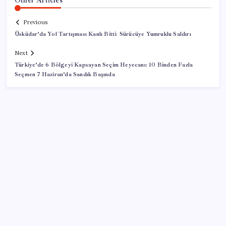
Previous
Üsküdar’da Yol Tartışması Kanlı Bitti: Sürücüye Yumruklu Saldırı
Next
Türkiye’de 6 Bölgeyi Kapsayan Seçim Heyecanı: 10 Binden Fazla
Seçmen 7 Haziran’da Sandık Başında
SON YAZILAR
Türkiye’ye gelen turistler alışveriş yapmadı, saçını
yaptırdı!