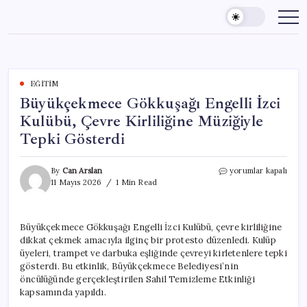
Skip
to
content
EĞITIM
Büyükçekmece Gökkuşağı Engelli İzci
Kulübü, Çevre Kirliliğine Müziğiyle
Tepki Gösterdi
Büyükçekmece
By
Can Arslan
yorumlar kapalı
Gökkuşağı
11 Mayıs 2026
1 Min Read
Engelli
İzci
Kulübü,
Büyükçekmece Gökkuşağı Engelli İzci Kulübü, çevre kirliliğine
Çevre
dikkat çekmek amacıyla ilginç bir protesto düzenledi. Kulüp
Kirliliğine
Müziğiyle
üyeleri, trampet ve darbuka eşliğinde çevreyi kirletenlere tepki
Tepki
gösterdi. Bu etkinlik, Büyükçekmece Belediyesi’nin
Gösterdi
öncülüğünde gerçekleştirilen Sahil Temizleme Etkinliği
için
kapsamında yapıldı.