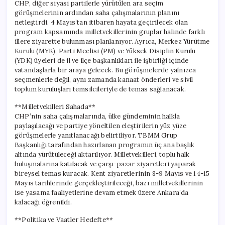
CHP, diğer siyasi partilerle yürütülen ara seçim
görüşmelerinin ardından saha çalışmalarının planını
netleştirdi. 4 Mayıs’tan itibaren hayata geçirilecek olan
program kapsamında milletvekillerinin gruplar halinde farklı
illere ziyarette bulunması planlanıyor. Ayrıca, Merkez Yürütme
Kurulu (MYK), Parti Meclisi (PM) ve Yüksek Disiplin Kurulu
(YDK) üyeleri de il ve ilçe başkanlıkları ile işbirliği içinde
vatandaşlarla bir araya gelecek. Bu görüşmelerde yalnızca
seçmenlerle değil, aynı zamanda kanaat önderleri ve sivil
toplum kuruluşları temsilcileriyle de temas sağlanacak.
**Milletvekilleri Sahada**
CHP’nin saha çalışmalarında, ülke gündeminin halkla
paylaşılacağı ve partiye yöneltilen eleştirilerin yüz yüze
görüşmelerle yanıtlanacağı belirtiliyor. TBMM Grup
Başkanlığı tarafından hazırlanan programın üç ana başlık
altında yürütüleceği aktarılıyor. Milletvekilleri, toplu halk
buluşmalarına katılacak ve çarşı-pazar ziyaretleri yaparak
bireysel temas kuracak. Kent ziyaretlerinin 8-9 Mayıs ve 14-15
Mayıs tarihlerinde gerçekleştirileceği, bazı milletvekillerinin
ise yasama faaliyetlerine devam etmek üzere Ankara’da
kalacağı öğrenildi.
**Politika ve Vaatler Hedefte**