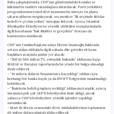
Saha çalışmalarında, CHP’nin gündemindeki konular ve
hükümetin vaatleri vatandaşlara aktarılacak. Parti yetkilileri,
programlarının temel dört unsurunu bu süreçte ön plana
çıkaracaklarını vurgulayarak, seçmenlere “İlk seçimde iktidar
hedefi ve çözüm yolları” mesajını iletecek. Ayrıca, İstanbul
Büyükşehir Belediyesi’ne yönelik yürütülen soruşturmalarla
ilgili hazırlanan “hak ihlalleri ve gerçekler” dosyası da
kamuoyuna sunulacak.
CHP’nin Cumhurbaşkanı adayı Ekrem İmamoğlu hakkında
ortaya atılan iddialarla ilgili sahada dile getirilecek konu
başlıkları arasında şunlar yer alacak:
– “İBB’de 560 milyar TL yolsuzluk bulundu” iddiasına karşı
MASAK ve Sayıştay raporlarında bu yönde bir bulgu olmadığı
ifade edilecek.
– “10 milyon doların Yunanistan’a kaçırıldığı” iddiası için
herhangi bir banka kaydı ya da SWIFT belgesinin sunulmadığı
belirtilecek.
– “İhalelerin belirli gruplara verildiği” iddiasına karşılık, aynı iş
insanının pek çok AKP’li belediyeden ihale aldığı, ancak
yalnızca CHP’li belediyelere yönelik işlemler yapıldığı
savunulacak.
– Mart ile Mayıs arasındaki döviz müdahalelerinin toplamının
60 milyar dolara ulaştığı iddia edilecek.