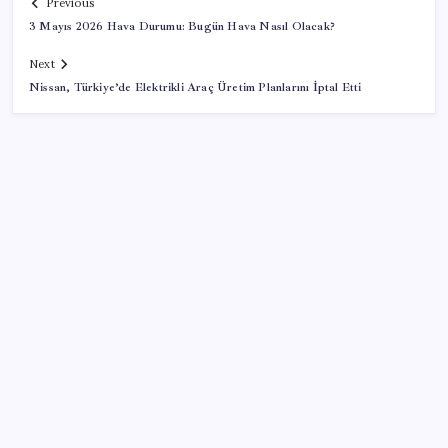
Previous
3 Mayıs 2026 Hava Durumu: Bugün Hava Nasıl Olacak?
Next
Nissan, Türkiye’de Elektrikli Araç Üretim Planlarını İptal Etti
SON YAZILAR
Türkiye’ye gelen turistler alışveriş yapmadı, saçını
yaptırdı!
Sürekli maddi sorun yaşayan insanların beyni daha
çabuk yaşlanabiliyor: ‘Beyin de yoruluyor’