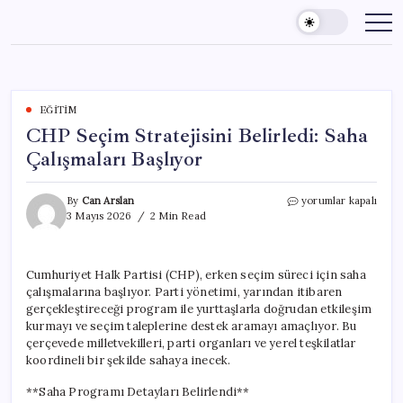
Skip
to
content
EĞITIM
CHP Seçim Stratejisini Belirledi: Saha
Çalışmaları Başlıyor
CHP
By
Can Arslan
yorumlar kapalı
Seçim
3 Mayıs 2026
2 Min Read
Stratejisini
Belirledi:
Saha
Cumhuriyet Halk Partisi (CHP), erken seçim süreci için saha
Çalışmaları
çalışmalarına başlıyor. Parti yönetimi, yarından itibaren
Başlıyor
için
gerçekleştireceği program ile yurttaşlarla doğrudan etkileşim
kurmayı ve seçim taleplerine destek aramayı amaçlıyor. Bu
çerçevede milletvekilleri, parti organları ve yerel teşkilatlar
koordineli bir şekilde sahaya inecek.
**Saha Programı Detayları Belirlendi**