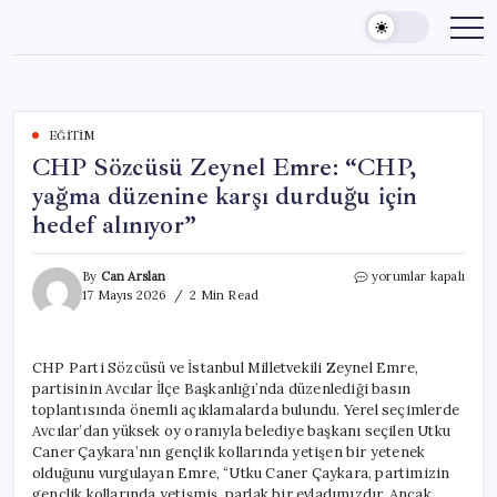
Skip
to
content
EĞITIM
CHP Sözcüsü Zeynel Emre: “CHP,
yağma düzenine karşı durduğu için
hedef alınıyor”
CHP
By
Can Arslan
yorumlar kapalı
Sözcüsü
17 Mayıs 2026
2 Min Read
Zeynel
Emre:
“CHP,
CHP Parti Sözcüsü ve İstanbul Milletvekili Zeynel Emre,
yağma
partisinin Avcılar İlçe Başkanlığı’nda düzenlediği basın
düzenine
karşı
toplantısında önemli açıklamalarda bulundu. Yerel seçimlerde
durduğu
Avcılar’dan yüksek oy oranıyla belediye başkanı seçilen Utku
için
Caner Çaykara’nın gençlik kollarında yetişen bir yetenek
hedef
olduğunu vurgulayan Emre, “Utku Caner Çaykara, partimizin
alınıyor”
gençlik kollarında yetişmiş, parlak bir evladımızdır. Ancak,