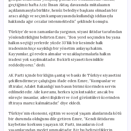
için
geçtiğimiz hafta Aziz İhsan Aktaş davasında mütalaanın
açıklanmasıyla birlikte, henüz belediye başkanı olmadan bir
aracı aldığı ve seçim kampanyasında kullandığı iddiasıyla
hakkında ağır cezalar istenmektedir.” şeklinde konuştu.
Türkiye’de son zamanlarda yargının, siyasi iktidar tarafından
yönlendirildiğini belirten Emre, “Son yerel seçimden bu yana
halkın seçtiği yerlerde yüzde 33’lük bir kesimde halk
iradesinin hiçe sayıldığı bir yönetim anlayışı hakim.
Kayyumlar, görevden almalar ve uzaklaştırmalarla halkın
iradesi yok sayılmaktadır. Bu kirli siyaseti kesinlikle
reddediyoruz.” dedi.
AK Parti içinde bir kliğin şantaj ve baskı ile Türkiye siyasetini
şekillendirmeye çalıştığını ifade eden Emre, “Kumpaslar ve
iftiralar, Adalet Bakanlığı’nın basın birimi üzerinden servis
edilmektedir. Aile kavramı, herkes için kutsaldır; ancak bu
süreçte insanlar, ailevi ilişkileri ve özel görüntüleri üzerinden
iftiraya maruz kalmaktadır.” diye ekledi.
Türkiye’nin ekonomi, eğitim ve sosyal yaşam alanlarında kötü
bir durumda olduğunu dile getiren Emre, “Kendi iktidarını
kaybetme korkusu yaşayan AK Parti, insanların özel
yaşamlarından medet ummaktadır. Biz bu belirsizliklerin