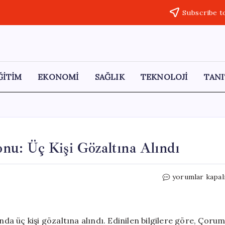
Subscribe t
ĞİTİM
EKONOMİ
SAĞLIK
TEKNOLOJİ
TANI
u: Üç Kişi Gözaltına Alındı
Çorum’da
yorumlar kapal
Uyuşturucu
Operasyonu:
Üç
Kişi
a üç kişi gözaltına alındı. Edinilen bilgilere göre, Çoru