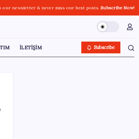
o our newsletter & never miss our best posts.
Subscribe Now!
TIM
İLETİŞİM
Subscribe
ı
SON YAZILAR
Huawei Mate 80 için 16GB RAM ve 1TB
m
Model Duyuruldu