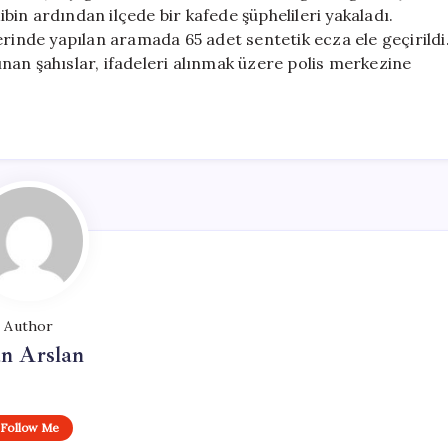
Gözaltına
kibin ardından ilçede bir kafede şüphelileri yakaladı.
Alındı
erinde yapılan aramada 65 adet sentetik ecza ele geçirildi
için
nan şahıslar, ifadeleri alınmak üzere polis merkezine
Author
n Arslan
Follow Me