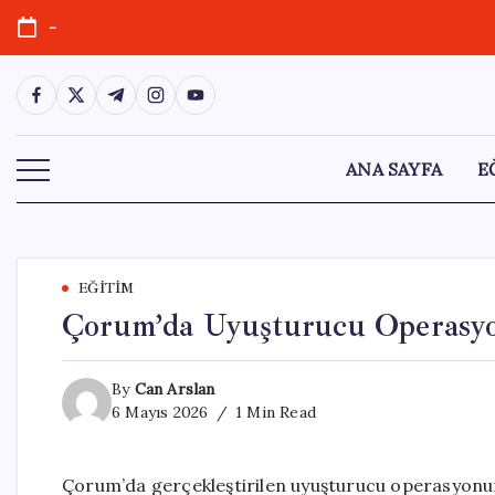
Skip
-
to
content
https://www.facebook.com/
https://twitter.com/
https://t.me/
https://www.instagram.com/
https://youtube.com/
ANA SAYFA
E
EĞITIM
Çorum’da Uyuşturucu Operasyon
By
Can Arslan
6 Mayıs 2026
1 Min Read
Çorum’da gerçekleştirilen uyuşturucu operasyonund