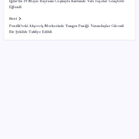
Iğdır’da 19 Mayıs Bayramı Coşkuyla Kutlandı: Vali Taşolar Gençlerle
Eğlendi
Next
Pendik’teki Alışveriş Merkezinde Yangın Paniği: Vatandaşlar Güvenli
Bir Şekilde Tahliye Edildi
SON YAZILAR
DİJİTAL ÜRÜN KALİTESİNDE YAPAY ZEKA DÖNEMİ:
kayIQ.ai, 500 BİN DOLAR TOHUM YATIRIMLA
HAYATA GEÇTİ
Ehliyetinde bu kod olanlara büyük ceza kesilecek