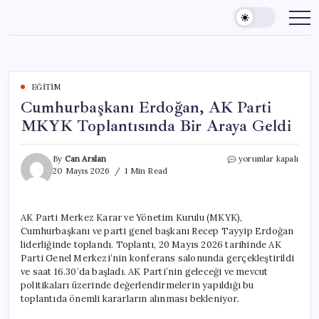
Skip
to
content
EĞITIM
Cumhurbaşkanı Erdoğan, AK Parti
MKYK Toplantısında Bir Araya Geldi
Cumhurbaşkanı
By
Can Arslan
yorumlar kapalı
Erdoğan,
20 Mayıs 2026
1 Min Read
AK
Parti
MKYK
AK Parti Merkez Karar ve Yönetim Kurulu (MKYK),
Toplantısında
Cumhurbaşkanı ve parti genel başkanı Recep Tayyip Erdoğan
Bir
Araya
liderliğinde toplandı. Toplantı, 20 Mayıs 2026 tarihinde AK
Geldi
Parti Genel Merkezi’nin konferans salonunda gerçekleştirildi
için
ve saat 16.30’da başladı. AK Parti’nin geleceği ve mevcut
politikaları üzerinde değerlendirmelerin yapıldığı bu
toplantıda önemli kararların alınması bekleniyor.