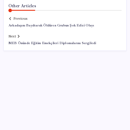
Other Articles
Previous
Arkadaşını Bayıltarak Öldüren Grubun Şok Edici Olayı
Next
MEB Önünde Eğitim Emekçileri Diplomalarını Sergiledi
SON YAZILAR
Türkiye’ye gelen turistler alışveriş yapmadı, saçını
yaptırdı!