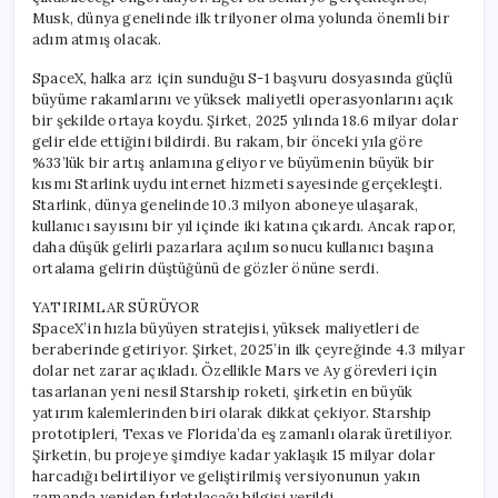
Musk, dünya genelinde ilk trilyoner olma yolunda önemli bir
adım atmış olacak.
SpaceX, halka arz için sunduğu S-1 başvuru dosyasında güçlü
büyüme rakamlarını ve yüksek maliyetli operasyonlarını açık
bir şekilde ortaya koydu. Şirket, 2025 yılında 18.6 milyar dolar
gelir elde ettiğini bildirdi. Bu rakam, bir önceki yıla göre
%33’lük bir artış anlamına geliyor ve büyümenin büyük bir
kısmı Starlink uydu internet hizmeti sayesinde gerçekleşti.
Starlink, dünya genelinde 10.3 milyon aboneye ulaşarak,
kullanıcı sayısını bir yıl içinde iki katına çıkardı. Ancak rapor,
daha düşük gelirli pazarlara açılım sonucu kullanıcı başına
ortalama gelirin düştüğünü de gözler önüne serdi.
YATIRIMLAR SÜRÜYOR
SpaceX’in hızla büyüyen stratejisi, yüksek maliyetleri de
beraberinde getiriyor. Şirket, 2025’in ilk çeyreğinde 4.3 milyar
dolar net zarar açıkladı. Özellikle Mars ve Ay görevleri için
tasarlanan yeni nesil Starship roketi, şirketin en büyük
yatırım kalemlerinden biri olarak dikkat çekiyor. Starship
prototipleri, Texas ve Florida’da eş zamanlı olarak üretiliyor.
Şirketin, bu projeye şimdiye kadar yaklaşık 15 milyar dolar
harcadığı belirtiliyor ve geliştirilmiş versiyonunun yakın
zamanda yeniden fırlatılacağı bilgisi verildi.