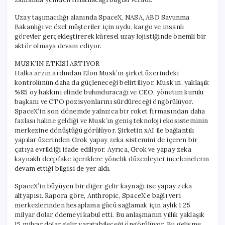
Uzay taşımacılığı alanında SpaceX, NASA, ABD Savunma
Bakanlığı ve özel müşteriler için uydu, kargo ve insanlı
görevler gerçekleştirerek küresel uzay lojistiğinde önemli bir
aktör olmaya devam ediyor.
MUSK’IN ETKİSİ ARTIYOR
Halka arzın ardından Elon Musk’ın şirket üzerindeki
kontrolünün daha da güçleneceği belirtiliyor. Musk’ın, yaklaşık
%85 oy hakkını elinde bulunduracağı ve CEO, yönetim kurulu
başkanı ve CTO pozisyonlarını sürdüreceği öngörülüyor.
SpaceX’in son dönemde yalnızca bir roket firmasından daha
fazlası haline geldiği ve Musk’ın geniş teknoloji ekosisteminin
merkezine dönüştüğü görülüyor. Şirketin xAI ile bağlantılı
yapılar üzerinden Grok yapay zeka sistemini de içeren bir
çatıya evrildiği ifade ediliyor. Ayrıca, Grok ve yapay zeka
kaynaklı deepfake içeriklere yönelik düzenleyici incelemelerin
devam ettiği bilgisi de yer aldı.
SpaceX’in büyüyen bir diğer gelir kaynağı ise yapay zeka
altyapısı. Rapora göre, Anthropic, SpaceX’e bağlı veri
merkezlerinden hesaplama gücü sağlamak için aylık 1.25
milyar dolar ödemeyi kabul etti. Bu anlaşmanın yıllık yaklaşık
15 milyar dolar gelir yaratabileceği öngörülüyor. Bu gelişme,