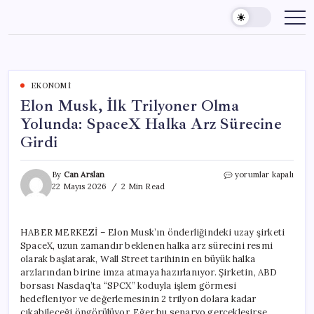
Skip
to
content
EKONOMI
Elon Musk, İlk Trilyoner Olma
Yolunda: SpaceX Halka Arz Sürecine
Girdi
Elon
By
Can Arslan
yorumlar kapalı
Musk,
22 Mayıs 2026
2 Min Read
İlk
Trilyoner
Olma
HABER MERKEZİ – Elon Musk’ın önderliğindeki uzay şirketi
Yolunda:
SpaceX, uzun zamandır beklenen halka arz sürecini resmi
SpaceX
Halka
olarak başlatarak, Wall Street tarihinin en büyük halka
Arz
arzlarından birine imza atmaya hazırlanıyor. Şirketin, ABD
Sürecine
borsası Nasdaq’ta “SPCX” koduyla işlem görmesi
Girdi
hedefleniyor ve değerlemesinin 2 trilyon dolara kadar
için
çıkabileceği öngörülüyor. Eğer bu senaryo gerçekleşirse,