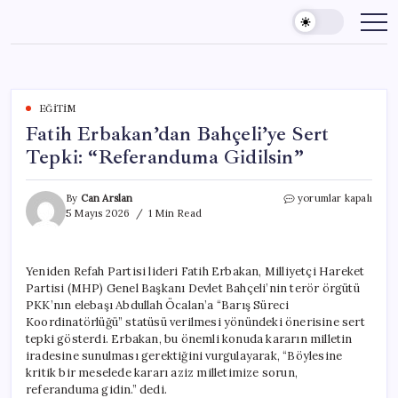
Skip
to
content
EĞITIM
Fatih Erbakan’dan Bahçeli’ye Sert
Tepki: “Referanduma Gidilsin”
Fatih
By
Can Arslan
yorumlar kapalı
Erbakan’dan
5 Mayıs 2026
1 Min Read
Bahçeli’ye
Sert
Tepki:
Yeniden Refah Partisi lideri Fatih Erbakan, Milliyetçi Hareket
“Referanduma
Partisi (MHP) Genel Başkanı Devlet Bahçeli’nin terör örgütü
Gidilsin”
için
PKK’nın elebaşı Abdullah Öcalan’a “Barış Süreci
Koordinatörlüğü” statüsü verilmesi yönündeki önerisine sert
tepki gösterdi. Erbakan, bu önemli konuda kararın milletin
iradesine sunulması gerektiğini vurgulayarak, “Böylesine
kritik bir meselede kararı aziz milletimize sorun,
referanduma gidin.” dedi.