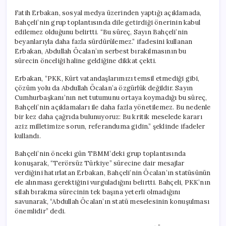
Fatih Erbakan, sosyal medya üzerinden yaptığı açıklamada,
Bahçeli’nin grup toplantısında dile getirdiği önerinin kabul
edilemez olduğunu belirtti. “Bu süreç, Sayın Bahçeli’nin
beyanlarıyla daha fazla sürdürülemez.” ifadesini kullanan
Erbakan, Abdullah Öcalan’ın serbest bırakılmasının bu
sürecin önceliği haline geldiğine dikkat çekti.
Erbakan, “PKK, Kürt vatandaşlarımızı temsil etmediği gibi,
çözüm yolu da Abdullah Öcalan’a özgürlük değildir. Sayın
Cumhurbaşkanı’nın net tutumunu ortaya koymadığı bu süreç,
Bahçeli’nin açıklamaları ile daha fazla yönetilemez. Bu nedenle
bir kez daha çağrıda bulunuyoruz: Bu kritik meselede kararı
aziz milletimize sorun, referanduma gidin.” şeklinde ifadeler
kullandı.
Bahçeli’nin önceki gün TBMM’deki grup toplantısında
konuşarak, “Terörsüz Türkiye” sürecine dair mesajlar
verdiğini hatırlatan Erbakan, Bahçeli’nin Öcalan’ın statüsünün
ele alınması gerektiğini vurguladığını belirtti. Bahçeli, PKK’nın
silah bırakma sürecinin tek başına yeterli olmadığını
savunarak, “Abdullah Öcalan’ın statü meselesinin konuşulması
önemlidir” dedi.