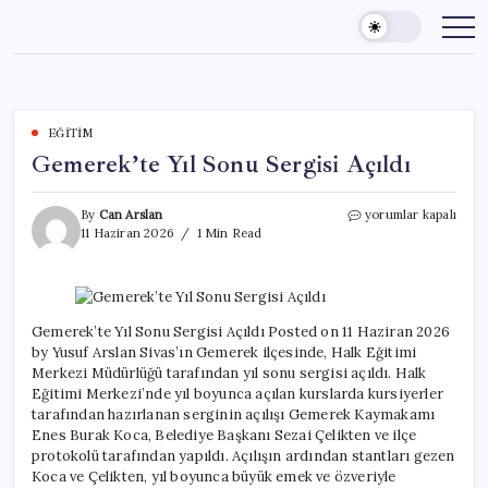
Skip
to
content
EĞITIM
Gemerek’te Yıl Sonu Sergisi Açıldı
Gemerek’te
By
Can Arslan
yorumlar kapalı
Yıl
11 Haziran 2026
1 Min Read
Sonu
Sergisi
Açıldı
için
Gemerek’te Yıl Sonu Sergisi Açıldı Posted on 11 Haziran 2026
by Yusuf Arslan Sivas’ın Gemerek ilçesinde, Halk Eğitimi
Merkezi Müdürlüğü tarafından yıl sonu sergisi açıldı. Halk
Eğitimi Merkezi’nde yıl boyunca açılan kurslarda kursiyerler
tarafından hazırlanan serginin açılışı Gemerek Kaymakamı
Enes Burak Koca, Belediye Başkanı Sezai Çelikten ve ilçe
protokolü tarafından yapıldı. Açılışın ardından stantları gezen
Koca ve Çelikten, yıl boyunca büyük emek ve özveriyle