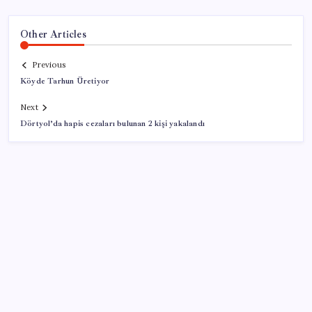
Other Articles
Previous
Köyde Tarhun Üretiyor
Next
Dörtyol’da hapis cezaları bulunan 2 kişi yakalandı
SON YAZILAR
Türkiye’ye gelen turistler alışveriş yapmadı, saçını