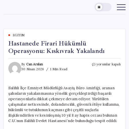
Skip
to
content
EĞITIM
Hastanede Firari Hükümlü
Operasyonu: Kıskıvrak Yakalandı
Hastanede
By
Can Arslan
yorumlar kapalı
Firari
30 Nisan 2026
1 Min Read
Hükümlü
Operasyonu:
Kıskıvrak
Salihli İlçe Emniyet Müdürlüğü Asayiş Büro Amirliği, aranan
Yakalandı
şahısların yakalanmasına yönelik gerçekleştirdiği başarılı
için
operasyonlarla dikkat çekmeye devam ediyor. Yürütülen
çalışmalar neticesinde, dolandırıcılık, güveni kötüye kullanma,
hükümlü ve tutuklunun kaçması gibi çeşitli suçlarla
ilişkilendirilen ve kesinleşmiş 10 yıl 8 ay hapis cezası bulunan
C.U.’nun Salihli Devlet Hastanesi’nde bulunduğu tespit edildi.