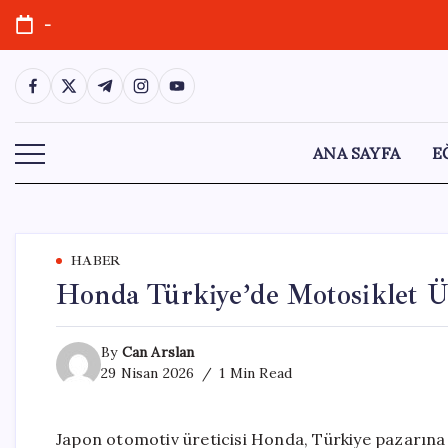
Skip
-
to
content
https://www.facebook.com/
https://twitter.com/
https://t.me/
https://www.instagram.com/
https://youtube.com/
ANA SAYFA
E
HABER
Honda Türkiye’de Motosiklet Ü
By
Can Arslan
29 Nisan 2026
1 Min Read
Japon otomotiv üreticisi Honda, Türkiye pazarına 