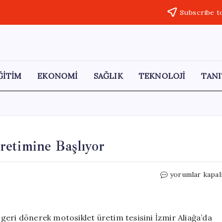
Subscribe t
ĞİTİM
EKONOMİ
SAĞLIK
TEKNOLOJİ
TANI
retimine Başlıyor
Honda
yorumlar kapal
Türkiye’de
Motosiklet
Üretimine
Başlıyor
geri dönerek motosiklet üretim tesisini İzmir Aliağa’da