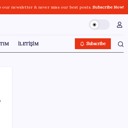
o our newsletter & never miss our best posts.
Subscribe Now!
TIM
İLETİŞİM
Subscribe
ı
SON YAZILAR
CHP’nin butlan MYK’sinden yeni karar: 8 il
başkanlığına atama yapıldı