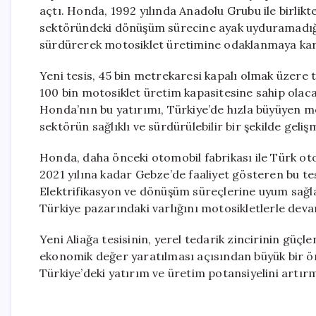
açtı. Honda, 1992 yılında Anadolu Grubu ile birlik
sektöründeki dönüşüm sürecine ayak uyduramadığı i
sürdürerek motosiklet üretimine odaklanmaya kar
Yeni tesis, 45 bin metrekaresi kapalı olmak üzere t
100 bin motosiklet üretim kapasitesine sahip olacak
Honda’nın bu yatırımı, Türkiye’de hızla büyüyen mo
sektörün sağlıklı ve sürdürülebilir bir şekilde geli
Honda, daha önceki otomobil fabrikası ile Türk ot
2021 yılına kadar Gebze’de faaliyet gösteren bu tesi
Elektrifikasyon ve dönüşüm süreçlerine uyum sa
Türkiye pazarındaki varlığını motosikletlerle deva
Yeni Aliağa tesisinin, yerel tedarik zincirinin güç
ekonomik değer yaratılması açısından büyük bir ön
Türkiye’deki yatırım ve üretim potansiyelini artırm