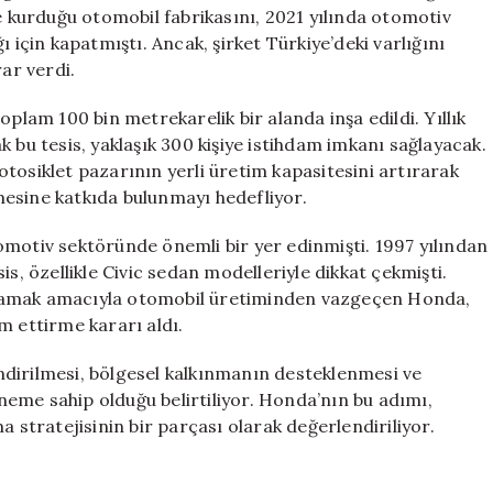
için
te kurduğu otomobil fabrikasını, 2021 yılında otomotiv
çin kapatmıştı. Ancak, şirket Türkiye’deki varlığını
ar verdi.
oplam 100 bin metrekarelik bir alanda inşa edildi. Yıllık
 bu tesis, yaklaşık 300 kişiye istihdam imkanı sağlayacak.
tosiklet pazarının yerli üretim kapasitesini artırarak
şmesine katkıda bulunmayı hedefliyor.
omotiv sektöründe önemli bir yer edinmişti. 1997 yılından
s, özellikle Civic sedan modelleriyle dikkat çekmişti.
ğlamak amacıyla otomobil üretiminden vazgeçen Honda,
m ettirme kararı aldı.
lendirilmesi, bölgesel kalkınmanın desteklenmesi ve
eme sahip olduğu belirtiliyor. Honda’nın bu adımı,
a stratejisinin bir parçası olarak değerlendiriliyor.