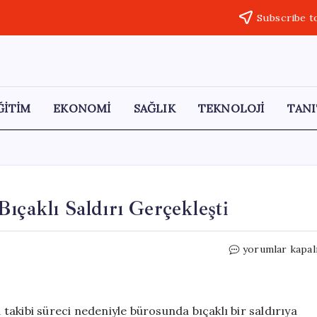
Subscribe t
ĞİTİM
EKONOMİ
SAĞLIK
TEKNOLOJİ
TANI
ıçaklı Saldırı Gerçekleşti
İcra
yorumlar kapal
Süreci
Nedeniyle
Avukata
Bıçaklı
akibi süreci nedeniyle bürosunda bıçaklı bir saldırıya