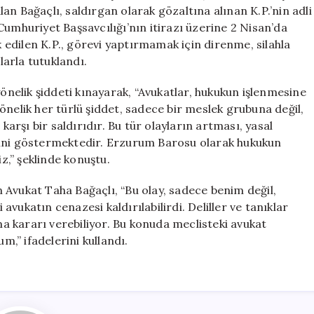
Saldırı
n Bağaçlı, saldırgan olarak gözaltına alınan K.P.’nin adli
Gerçekleşti
Cumhuriyet Başsavcılığı’nın itirazı üzerine 2 Nisan’da
için
edilen K.P., görevi yaptırmamak için direnme, silahla
larla tutuklandı.
elik şiddeti kınayarak, “Avukatlar, hukukun işlenmesine
önelik her türlü şiddet, sadece bir meslek grubuna değil,
rşı bir saldırıdır. Bu tür olayların artması, yasal
ğini göstermektedir. Erzurum Barosu olarak hukukun
,” şeklinde konuştu.
 Avukat Taha Bağaçlı, “Bu olay, sadece benim değil,
 avukatın cenazesi kaldırılabilirdi. Deliller ve tanıklar
 kararı verebiliyor. Bu konuda meclisteki avukat
m,” ifadelerini kullandı.