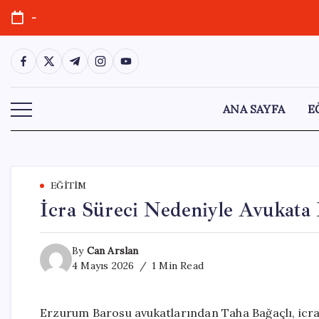
Skip
-
to
content
https://www.facebook.com/
https://twitter.com/
https://t.me/
https://www.instagram.com/
https://youtube.com/
ANA SAYFA
E
EĞITIM
İcra Süreci Nedeniyle Avukata B
By
Can Arslan
4 Mayıs 2026
1 Min Read
Erzurum Barosu avukatlarından Taha Bağaçlı, icra t