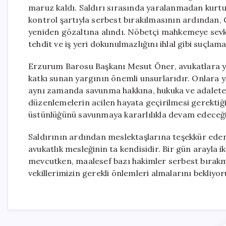
maruz kaldı. Saldırı sırasında yaralanmadan kurtula
kontrol şartıyla serbest bırakılmasının ardından, 
yeniden gözaltına alındı. Nöbetçi mahkemeye sevk 
tehdit ve iş yeri dokunulmazlığını ihlal gibi suçlama
Erzurum Barosu Başkanı Mesut Öner, avukatlara yön
katkı sunan yargının önemli unsurlarıdır. Onlara y
aynı zamanda savunma hakkına, hukuka ve adalete ka
düzenlemelerin acilen hayata geçirilmesi gerekti
üstünlüğünü savunmaya kararlılıkla devam edeceğiz
Saldırının ardından meslektaşlarına teşekkür eden
avukatlık mesleğinin ta kendisidir. Bir gün arayla iki
mevcutken, maalesef bazı hakimler serbest bırakma
vekillerimizin gerekli önlemleri almalarını bekliyoru