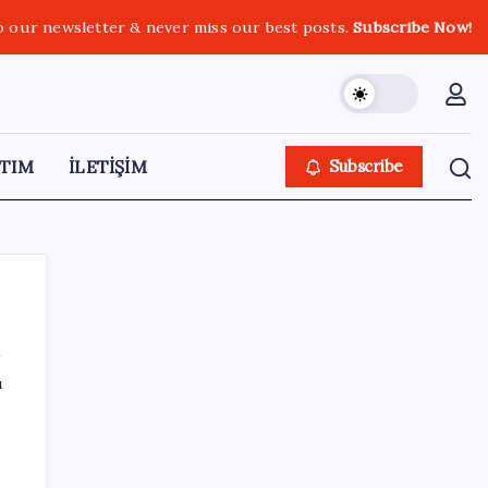
o our newsletter & never miss our best posts.
Subscribe Now!
TIM
İLETİŞİM
Subscribe
ı
SON YAZILAR
Türkiye’ye gelen turistler alışveriş yapmadı,
saçını yaptırdı!