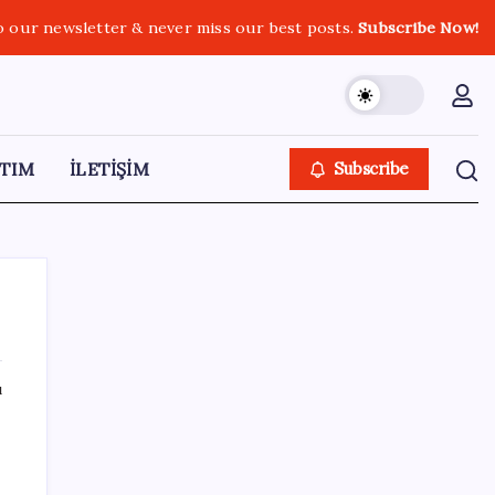
o our newsletter & never miss our best posts.
Subscribe Now!
TIM
İLETİŞİM
Subscribe
ı
SON YAZILAR
Ekran Kartı Fiyatlarına Zam Yolda: Yüzde
40’a Varan Fiyat Artışı