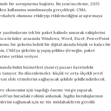
Başlatıldı
inde bir soruşturma başlattı. Bu yeni inceleme, 2025
için
 kez kullanıma sunulmasıyla gerçekleşti. CMA,
rekabeti olumsuz etkileyip etkilemediğini araştırmaya
yazılımlarını tek bir paket halinde sunarak rakiplerini
aşlıca ürünler arasında Windows, Word, Excel, PowerPoint
ı, bir şirketin belirli bir dijital alanda büyük ve kalıcı bir
, CMA’ya şirketin iş yapış şekline (örneğin, paket
etme yetkisi veriyor.
amanda bulut hizmetleri (Azure) pazarı üzerindeki
anıyor. Bu düzenlemeler, küçük ve orta ölçekli yerel
sat elde etmelerini sağlayacak şekilde şekillendirilecek.
ere ekonomisi için taşıdığı öneme vurgu yaparak,
oft’un buradaki rolünü anlamak. İngiliz kuruluşlarının
şimlerini sağlamak için ne tür müdahalelerin gerekli