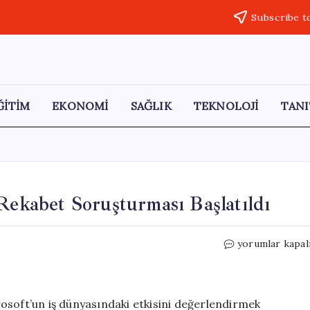
Subscribe t
ĞİTİM
EKONOMİ
SAĞLIK
TEKNOLOJİ
TANI
Rekabet Soruşturması Başlatıldı
İngiltere’de
yorumlar kapal
Microsoft
Üzerine
Rekabet
Soruşturması
osoft’un iş dünyasındaki etkisini değerlendirmek