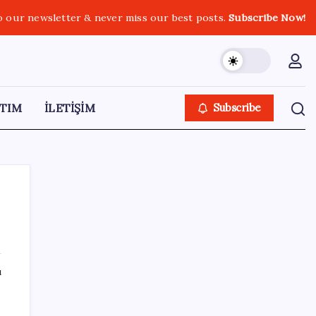
o our newsletter & never miss our best posts.
Subscribe Now!
TIM
İLETİŞİM
Subscribe
SON YAZILAR
ı
CHP’nin butlan MYK’sinden yeni karar: 8 il
başkanlığına atama yapıldı