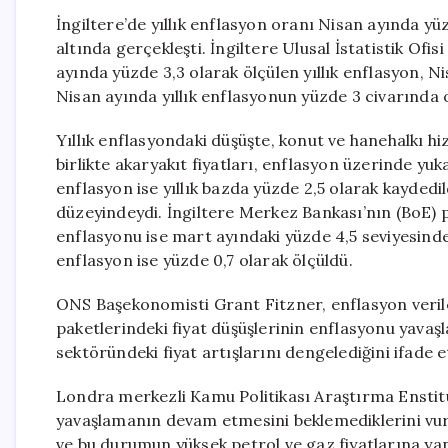
İngiltere’de yıllık enflasyon oranı Nisan ayında yü
altında gerçekleşti. İngiltere Ulusal İstatistik Ofis
ayında yüzde 3,3 olarak ölçülen yıllık enflasyon, Ni
Nisan ayında yıllık enflasyonun yüzde 3 civarında 
Yıllık enflasyondaki düşüşte, konut ve hanehalkı h
birlikte akaryakıt fiyatları, enflasyon üzerinde yu
enflasyon ise yıllık bazda yüzde 2,5 olarak kaydedi
düzeyindeydi. İngiltere Merkez Bankası’nın (BoE) p
enflasyonu ise mart ayındaki yüzde 4,5 seviyesinde
enflasyon ise yüzde 0,7 olarak ölçüldü.
ONS Başekonomisti Grant Fitzner, enflasyon veriler
paketlerindeki fiyat düşüşlerinin enflasyonu yavaşl
sektöründeki fiyat artışlarını dengelediğini ifade et
Londra merkezli Kamu Politikası Araştırma Enstitü
yavaşlamanın devam etmesini beklemediklerini vur
ve bu durumun yüksek petrol ve gaz fiyatlarına yansı