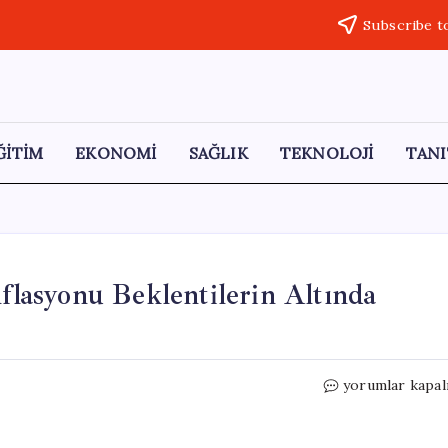
Subscribe t
ĞİTİM
EKONOMİ
SAĞLIK
TEKNOLOJİ
TANI
nflasyonu Beklentilerin Altında
İngiltere’de
yorumlar kapal
Nisan
Ayı
Yıllık