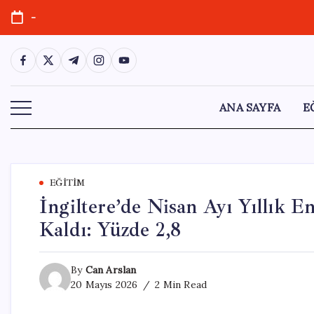
Skip
-
to
content
https://www.facebook.com/
https://twitter.com/
https://t.me/
https://www.instagram.com/
https://youtube.com/
ANA SAYFA
E
EĞITIM
İngiltere’de Nisan Ayı Yıllık E
Kaldı: Yüzde 2,8
By
Can Arslan
20 Mayıs 2026
2 Min Read