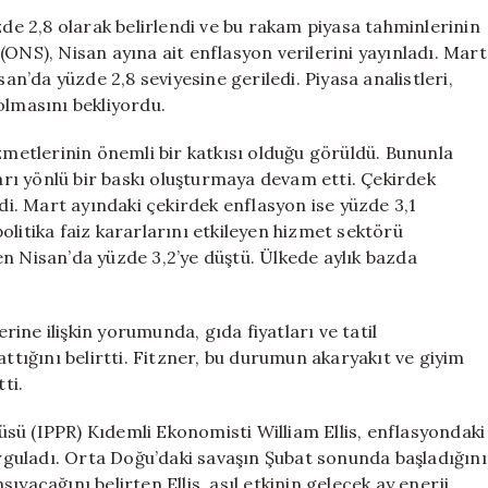
Enflasyonu
zde 2,8 olarak belirlendi ve bu rakam piyasa tahminlerinin
Beklentilerin
i (ONS), Nisan ayına ait enflasyon verilerini yayınladı. Mart
Altında
san’da yüzde 2,8 seviyesine geriledi. Piyasa analistleri,
Kaldı:
olmasını bekliyordu.
Yüzde
2,8
izmetlerinin önemli bir katkısı olduğu görüldü. Bununla
için
karı yönlü bir baskı oluşturmaya devam etti. Çekirdek
ldi. Mart ayındaki çekirdek enflasyon ise yüzde 3,1
olitika faiz kararlarını etkileyen hizmet sektörü
n Nisan’da yüzde 3,2’ye düştü. Ülkede aylık bazda
ine ilişkin yorumunda, gıda fiyatları ve tatil
attığını belirtti. Fitzner, bu durumun akaryakıt ve giyim
ti.
sü (IPPR) Kıdemli Ekonomisti William Ellis, enflasyondaki
guladı. Orta Doğu’daki savaşın Şubat sonunda başladığını
yacağını belirten Ellis, asıl etkinin gelecek ay enerji