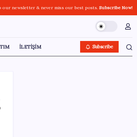
o our newsletter & never miss our best posts.
Subscribe Now!
TIM
İLETİŞİM
Subscribe
ı
SON YAZILAR
DİJİTAL ÜRÜN KALİTESİNDE YAPAY ZEKA
DÖNEMİ: kayIQ.ai, 500 BİN DOLAR TOHUM