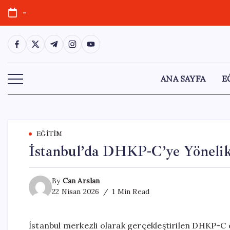
Skip
-
to
content
https://www.facebook.com/
https://twitter.com/
https://t.me/
https://www.instagram.com/
https://youtube.com/
ANA SAYFA
E
EĞITIM
İstanbul’da DHKP-C’ye Yönelik
By
Can Arslan
22 Nisan 2026
1 Min Read
İstanbul merkezli olarak gerçekleştirilen DHKP-C 