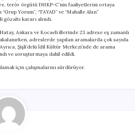
21
re, terör örgütü DHKP-C’nin faaliyetlerini ortaya
Şüpheli
n “Grup Yorum”, “TAYAD” ve “Mahalle Alan”
Gözaltında
i gözaltı kararı alındı.
için
Hatay, Ankara ve Kocaeli illerinde 23 adrese eş zamanlı
yakalanırken, adreslerde yapılan aramalarda çok sayıda
Ayrıca, Şişli’deki İdil Kültür Merkezi’nde de arama
ındı ve soruşturmaya dahil edildi.
akalamak için çalışmalarını sürdürüyor.