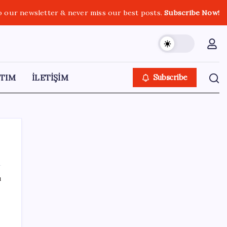
o our newsletter & never miss our best posts.
Subscribe Now!
TIM
İLETİŞİM
Subscribe
ı
SON YAZILAR
Hazine nakit gerçekleşmeleri 395,7 milyar
TL açık verdi