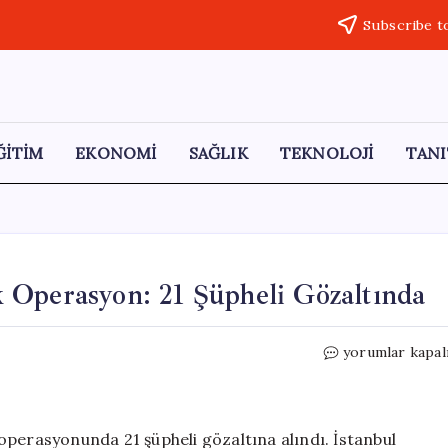
Subscribe t
ĞİTİM
EKONOMİ
SAĞLIK
TEKNOLOJİ
TANI
 Operasyon: 21 Şüpheli Gözaltında
İstanbul’da
yorumlar kapal
DHKP-
C’ye
Yönelik
Operasyon:
operasyonunda 21 şüpheli gözaltına alındı. İstanbul