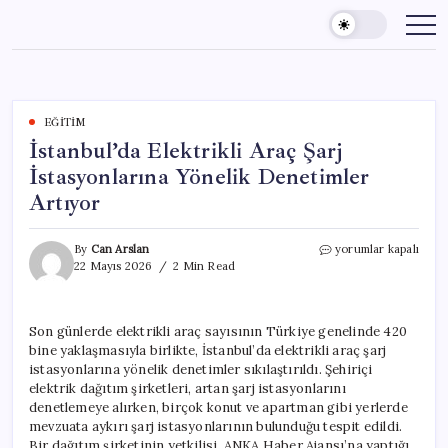
Skip
to
content
EĞITIM
İstanbul’da Elektrikli Araç Şarj
İstasyonlarına Yönelik Denetimler
Artıyor
İstanbul’da
By
Can Arslan
yorumlar kapalı
Elektrikli
22 Mayıs 2026
2 Min Read
Araç
Şarj
İstasyonlarına
Son günlerde elektrikli araç sayısının Türkiye genelinde 420
Yönelik
bine yaklaşmasıyla birlikte, İstanbul’da elektrikli araç şarj
Denetimler
Artıyor
istasyonlarına yönelik denetimler sıkılaştırıldı. Şehiriçi
için
elektrik dağıtım şirketleri, artan şarj istasyonlarını
denetlemeye alırken, birçok konut ve apartman gibi yerlerde
mevzuata aykırı şarj istasyonlarının bulunduğu tespit edildi.
Bir dağıtım şirketinin yetkilisi, ANKA Haber Ajansı’na yaptığı