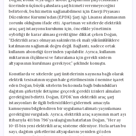
üzerinden üçüncü şahıslara şarj hizmeti veremeyeceğini
belirterek, bu hizmetin sağlanabilmesi için Enerji Piyasası
Düzenleme Kurumu’ndan (EPDK) Şarj Ağı Lisansı alınmasının
zorunlu olduğunu ifade etti. Apartman ve sitelerde elektrikli
araç şarj istasyonu kurulumu için, öncelikle yönetimin
oybirliği ile karar alması gerektiğine dikkat çeken Doğan,
“Elektrikli aracı olmayan sakinlerin ek mali yükümlülüklere
katılmasını sağlamak doğru değil. Bağlantı, sadece ortak
kullanım aboneliği üzerinden yapılabilir. Ayrıca, kullanım
miktarının ölçülmesi ve faturalama için gerekli sistem
altyapısının kurulması gerekiyor,” şeklinde konuştu.
Konutlarda ve sitelerde şarj ünitelerinin sayısına bağlı olarak
elektrik tesisatının uygun hale getirilmesinin önemine işaret
eden Doğan, büyük sitelerin bu konuda bağlı bulundukları
dağıtım şirketiyle iletişime geçerek gerekli izinleri almaları
gerektiğini belirtti. Doğan, EPDK’nın elektrikli araç şarj
istasyonları ile ilgili belirsizlikleri gidermek amacıyla
kamuoyunu bilgilendiren bir uygulama talimatı yayınlaması
gerektiğini vurguladı. Ayrıca, elektrikli araç sayısının mart ayı
itibarıyla 411 bin 796’ya ulaştığını hatırlatan Doğan, “Her ay
10-15 bin yeni elektrikli araç sisteme ekleniyor. Hızla artan bu
sayı, dağıtım şirketlerini altyapılarını yeniden gözden