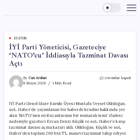
Skip
to
content
EĞITIM
İYİ Parti Yöneticisi, Gazeteciye
‘NATO’cu’ İddiasıyla Tazminat Davası
Açtı
İYİ
By
Can Arslan
yorumlar kapalı
Parti
8 Mayıs 2026
1 Min Read
Yöneticisi,
Gazeteciye
‘NATO’cu’
İYİ Parti Genel İdare Kurulu Üyesi Mustafa Veysel Güldoğan,
İddiasıyla
soL Haber’de yayımlanan bir haberde kendisi hakkında yer
Tazminat
Davası
alan ‘NATO’nun sivil uzantısının bir numaralı ismi’ ifadesi
Açtı
nedeniyle gazeteci Ercan Deniz Küçük ve soL Haber’e karşı
için
tazminat davası açma kararı aldı. Güldoğan, Küçük ve soL
Haber’den toplam 200 bin TL manevi tazminat talep ediyor.