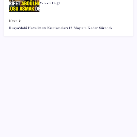
Yeterli Değil
Next
Rusya’daki Havalimanı Kısıtlamaları 12 Mayıs’a Kadar Sürecek
SON YAZILAR
Ekran Kartı Fiyatlarına Zam Yolda: Yüzde 40’a Varan
Fiyat Artışı
Hazine nakit gerçekleşmeleri 395,7 milyar TL açık
verdi