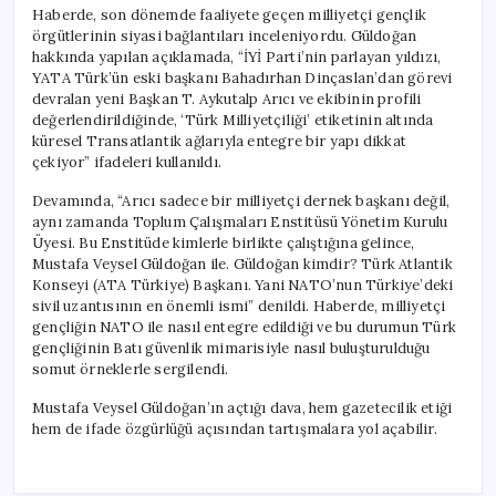
Haberde, son dönemde faaliyete geçen milliyetçi gençlik
örgütlerinin siyasi bağlantıları inceleniyordu. Güldoğan
hakkında yapılan açıklamada, “İYİ Parti’nin parlayan yıldızı,
YATA Türk’ün eski başkanı Bahadırhan Dinçaslan’dan görevi
devralan yeni Başkan T. Aykutalp Arıcı ve ekibinin profili
değerlendirildiğinde, ‘Türk Milliyetçiliği’ etiketinin altında
küresel Transatlantik ağlarıyla entegre bir yapı dikkat
çekiyor” ifadeleri kullanıldı.
Devamında, “Arıcı sadece bir milliyetçi dernek başkanı değil,
aynı zamanda Toplum Çalışmaları Enstitüsü Yönetim Kurulu
Üyesi. Bu Enstitüde kimlerle birlikte çalıştığına gelince,
Mustafa Veysel Güldoğan ile. Güldoğan kimdir? Türk Atlantik
Konseyi (ATA Türkiye) Başkanı. Yani NATO’nun Türkiye’deki
sivil uzantısının en önemli ismi” denildi. Haberde, milliyetçi
gençliğin NATO ile nasıl entegre edildiği ve bu durumun Türk
gençliğinin Batı güvenlik mimarisiyle nasıl buluşturulduğu
somut örneklerle sergilendi.
Mustafa Veysel Güldoğan’ın açtığı dava, hem gazetecilik etiği
hem de ifade özgürlüğü açısından tartışmalara yol açabilir.