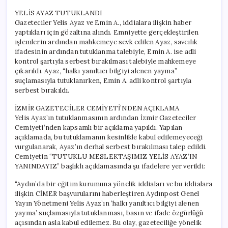
YELİS AYAZ TUTUKLANDI
Gazeteciler Yelis Ayaz ve Emin A., iddialara ilişkin haber
yaptıkları için gözaltına alındı. Emniyette gerçekleştirilen
işlemlerin ardından mahkemeye sevk edilen Ayaz, savcılık
ifadesinin ardından tutuklanma talebiyle, Emin A. ise adli
kontrol şartıyla serbest bırakılması talebiyle mahkemeye
çıkarıldı. Ayaz, “halkı yanıltıcı bilgiyi alenen yayma”
suçlamasıyla tutuklanırken, Emin A. adli kontrol şartıyla
serbest bırakıldı.
İZMİR GAZETECİLER CEMİYETİ’NDEN AÇIKLAMA
Yelis Ayaz’ın tutuklanmasının ardından İzmir Gazeteciler
Cemiyeti’nden kapsamlı bir açıklama yapıldı. Yapılan
açıklamada, bu tutuklamanın kesinlikle kabul edilemeyeceği
vurgulanarak, Ayaz’ın derhal serbest bırakılması talep edildi.
Cemiyetin “TUTUKLU MESLEKTAŞIMIZ YELİS AYAZ’IN
YANINDAYIZ” başlıklı açıklamasında şu ifadelere yer verildi:
“Aydın’da bir eğitim kurumuna yönelik iddiaları ve bu iddialara
ilişkin CİMER başvurularını haberleştiren Aydınpost Genel
Yayın Yönetmeni Yelis Ayaz’ın ‘halkı yanıltıcı bilgiyi alenen
yayma’ suçlamasıyla tutuklanması, basın ve ifade özgürlüğü
açısından asla kabul edilemez. Bu olay, gazeteciliğe yönelik