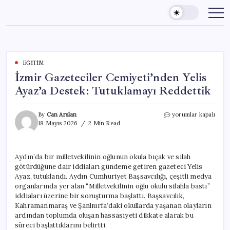
Skip
to
content
EĞITIM
İzmir Gazeteciler Cemiyeti’nden Yelis
Ayaz’a Destek: Tutuklamayı Reddettik
İzmir
By
Can Arslan
yorumlar kapalı
Gazeteciler
18 Mayıs 2026
2 Min Read
Cemiyeti’nden
Yelis
Ayaz’a
Aydın’da bir milletvekilinin oğlunun okula bıçak ve silah
Destek:
götürdüğüne dair iddiaları gündeme getiren gazeteci Yelis
Tutuklamayı
Reddettik
Ayaz, tutuklandı. Aydın Cumhuriyet Başsavcılığı, çeşitli medya
için
organlarında yer alan “Milletvekilinin oğlu okulu silahla bastı”
iddiaları üzerine bir soruşturma başlattı. Başsavcılık,
Kahramanmaraş ve Şanlıurfa’daki okullarda yaşanan olayların
ardından toplumda oluşan hassasiyeti dikkate alarak bu
süreci başlattıklarını belirtti.