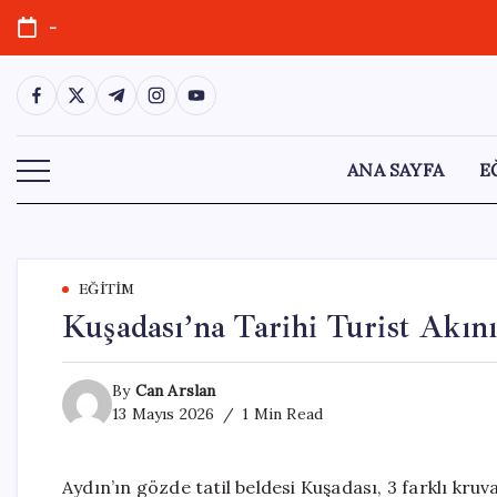
Skip
-
to
content
https://www.facebook.com/
https://twitter.com/
https://t.me/
https://www.instagram.com/
https://youtube.com/
ANA SAYFA
E
EĞITIM
Kuşadası’na Tarihi Turist Akını
By
Can Arslan
13 Mayıs 2026
1 Min Read
Aydın’ın gözde tatil beldesi Kuşadası, 3 farklı kruv