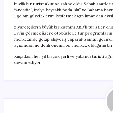
büyük bir turist akınına sahne oldu. Sabah saatle
“Arcadia”, İtalya bayraklı “Aida Blu” ve Bahama bay
Ege’nin güzelliklerini keşfetmek için limandan ayrıl
Ziyaretçilerin büyük bir kısmını ABD’li turistler o
Evi’ni görmek üzere otobüslerle tur programlarına k
merkezinde gezip alışveriş yaparak zaman geçirdil
açısından ne denli önemli bir merkez olduğunu bir
Kuşadası, her yıl birçok yerli ve yabancı turisti a
devam ediyor.