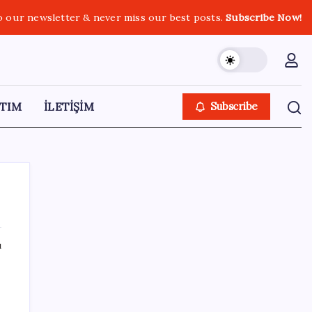
o our newsletter & never miss our best posts.
Subscribe Now!
TIM
İLETİŞİM
Subscribe
ı
SON YAZILAR
CHP’nin butlan MYK’sinden yeni karar: 8 il
başkanlığına atama yapıldı