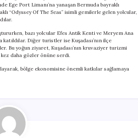
Bin
rinde Ege Port Limanı’na yanaşan Bermuda bayraklı
132
raklı “Odyssey Of The Seas” isimli gemilerle gelen yolcular,
Yolcu
dılar.
Şehri
Ziyaret
luştururken, bazı yolcular Efes Antik Kenti ve Meryem Ana
Etti
atıldılar. Diğer turistler ise Kuşadası’nın ilçe
için
er. Bu yoğun ziyaret, Kuşadası’nın kruvaziyer turizmi
 kez daha gözler önüne serdi.
ğırlayarak, bölge ekonomisine önemli katkılar sağlamaya