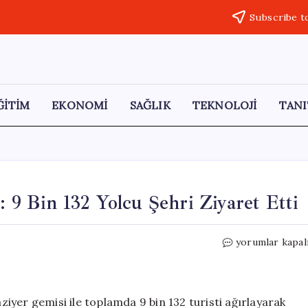
Subscribe t
ĞİTİM
EKONOMİ
SAĞLIK
TEKNOLOJİ
TANI
: 9 Bin 132 Yolcu Şehri Ziyaret Etti
Kuşadası’na
yorumlar kapal
Tarihi
Turist
Akını:
9
aziyer gemisi ile toplamda 9 bin 132 turisti ağırlayarak