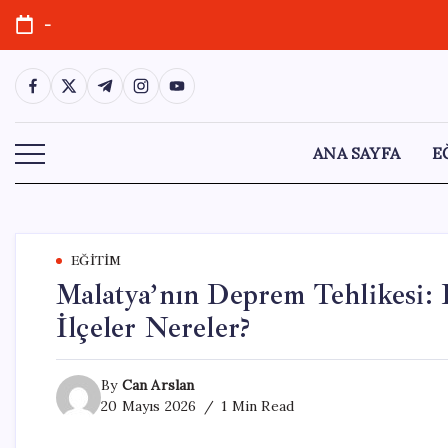
Skip
-
to
content
https://www.facebook.com/
https://twitter.com/
https://t.me/
https://www.instagram.com/
https://youtube.com/
ANA SAYFA
E
EĞITIM
Malatya’nın Deprem Tehlikesi: 
İlçeler Nereler?
By
Can Arslan
20 Mayıs 2026
1 Min Read