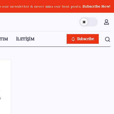
o our newsletter & never miss our best posts.
Subscribe Now!
TIM
İLETİŞİM
Subscribe
SON YAZILAR
ı
DİJİTAL ÜRÜN KALİTESİNDE YAPAY ZEKA
DÖNEMİ: kayIQ.ai, 500 BİN DOLAR TOHUM