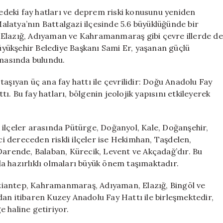
Fay
deki fay hatları ve deprem riski konusunu yeniden
Hatları
latya’nın Battalgazi ilçesinde 5.6 büyüklüğünde bir
Geçiyor
 Elazığ, Adıyaman ve Kahramanmaraş gibi çevre illerde de
ve
Büyükşehir Belediye Başkanı Sami Er, yaşanan güçlü
Riskli
amasında bulundu.
İlçeler
Nereler?
aşıyan üç ana fay hattı ile çevrilidir: Doğu Anadolu Fay
için
. Bu fay hatları, bölgenin jeolojik yapısını etkileyerek
 ilçeler arasında Pütürge, Doğanyol, Kale, Doğanşehir,
nci dereceden riskli ilçeler ise Hekimhan, Taşdelen,
Darende, Balaban, Kürecik, Levent ve Akçadağ’dır. Bu
a hazırlıklı olmaları büyük önem taşımaktadır.
ziantep, Kahramanmaraş, Adıyaman, Elazığ, Bingöl ve
an itibaren Kuzey Anadolu Fay Hattı ile birleşmektedir,
 haline getiriyor.