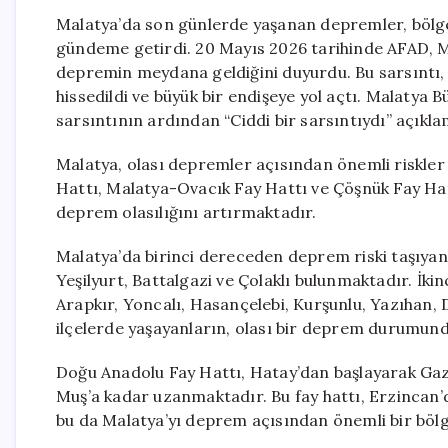
Malatya’da son günlerde yaşanan depremler, bölge
gündeme getirdi. 20 Mayıs 2026 tarihinde AFAD, Ma
depremin meydana geldiğini duyurdu. Bu sarsıntı,
hissedildi ve büyük bir endişeye yol açtı. Malatya 
sarsıntının ardından “Ciddi bir sarsıntıydı” açıkl
Malatya, olası depremler açısından önemli riskler t
Hattı, Malatya-Ovacık Fay Hattı ve Çöşnük Fay Hattı
deprem olasılığını artırmaktadır.
Malatya’da birinci dereceden deprem riski taşıyan
Yeşilyurt, Battalgazi ve Çolaklı bulunmaktadır. İki
Arapkır, Yoncalı, Hasançelebi, Kurşunlu, Yazıhan, 
ilçelerde yaşayanların, olası bir deprem durumund
Doğu Anadolu Fay Hattı, Hatay’dan başlayarak Ga
Muş’a kadar uzanmaktadır. Bu fay hattı, Erzincan’d
bu da Malatya’yı deprem açısından önemli bir bölge