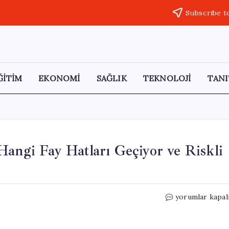
Subscribe t
ĞİTİM
EKONOMİ
SAĞLIK
TEKNOLOJİ
TANI
Hangi Fay Hatları Geçiyor ve Riskli
Malatya’nın
yorumlar kapal
Deprem
Tehlikesi:
Hangi