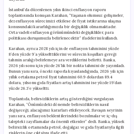
İstanbul’da düzenlenen yılın ikinci enflasyon raporu
toplantısında konuşan Karahan, “Yaşanan olumsuz gelişmeler,
dezenflasyon sürecimizi etkilese de fiyat istikrarına ulaşma
konusundaki kararlılığımızda bir değişiklik olmamaktadır.
Orta vadeli enflasyon görünümündeki değişiklikler, para
politikası duruşumuzla belirlenecektir” ifadelerini kullandı.
Karahan, ayrıca 2028 yılı için de enflasyon tahminini yüzde
8’den yüzde 9’a yükselttiklerini ve sürecin koşulları gereği
tahmin aralığı belirlemeye ara verdiklerini belirtti. Banka,
2026 yılı sonu için yüzde 26’lık bir nokta tahmini de yayımladı.
Bunun yanı sıra, önceki raporla kıyaslandığında, 2026 yılı için
yıllık ortalama petrol fiyat tahminini 60.9 dolardan 89.4
dolara, yılsonu gıda fiyatları artış tahminini ise yüzde 19’dan
yüzde 26.3’e yükseltti.
Toplantıda, belirsizliklerin artış gösterdiğini vurgulayan
Karahan, “Önümüzdeki dönemde belirsizliklerin nasıl
değişeceği, alacağımız kararları etkileyecek. Savaşın seyrinin
yanı sıra, enflasyon beklentilerindeki bozulmalar ve iç-dış
talepteki zayıflamalar da önemli etkenler” dedi. Banka, yüksek
belirsizlik ortamında petrol, doğalgaz ve gıda fiyatlarıyla ilgili
risklerin öne çıktığını ifade etti.