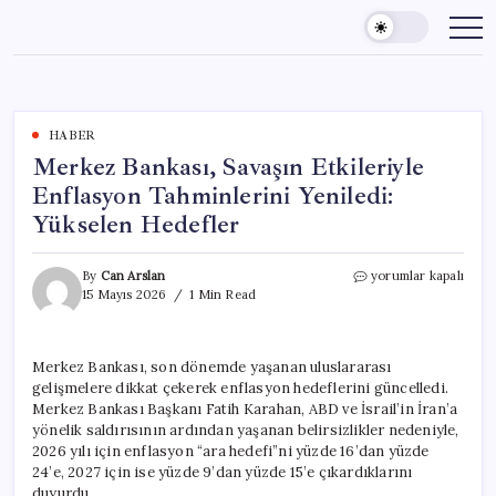
Skip
to
content
HABER
Merkez Bankası, Savaşın Etkileriyle
Enflasyon Tahminlerini Yeniledi:
Yükselen Hedefler
Merkez
By
Can Arslan
yorumlar kapalı
Bankası,
15 Mayıs 2026
1 Min Read
Savaşın
Etkileriyle
Enflasyon
Merkez Bankası, son dönemde yaşanan uluslararası
Tahminlerini
gelişmelere dikkat çekerek enflasyon hedeflerini güncelledi.
Yeniledi:
Yükselen
Merkez Bankası Başkanı Fatih Karahan, ABD ve İsrail’in İran’a
Hedefler
yönelik saldırısının ardından yaşanan belirsizlikler nedeniyle,
için
2026 yılı için enflasyon “ara hedefi”ni yüzde 16’dan yüzde
24’e, 2027 için ise yüzde 9’dan yüzde 15’e çıkardıklarını
duyurdu.