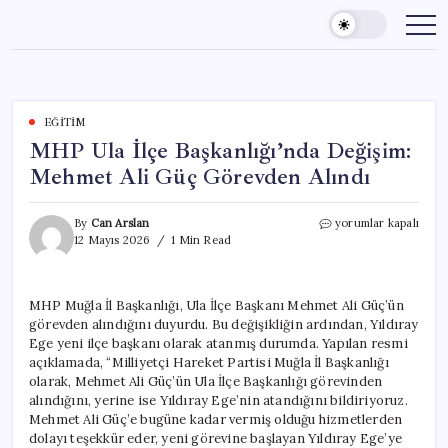
Skip
to
content
EĞITIM
MHP Ula İlçe Başkanlığı’nda Değişim:
Mehmet Ali Güç Görevden Alındı
MHP
By
Can Arslan
yorumlar kapalı
Ula
12 Mayıs 2026
1 Min Read
İlçe
Başkanlığı’nda
Değişim:
MHP Muğla İl Başkanlığı, Ula İlçe Başkanı Mehmet Ali Güç’ün
Mehmet
görevden alındığını duyurdu. Bu değişikliğin ardından, Yıldıray
Ali
Güç
Ege yeni ilçe başkanı olarak atanmış durumda. Yapılan resmi
Görevden
açıklamada, “Milliyetçi Hareket Partisi Muğla İl Başkanlığı
Alındı
olarak, Mehmet Ali Güç’ün Ula İlçe Başkanlığı görevinden
için
alındığını, yerine ise Yıldıray Ege’nin atandığını bildiriyoruz.
Mehmet Ali Güç’e bugüne kadar vermiş olduğu hizmetlerden
dolayı teşekkür eder, yeni görevine başlayan Yıldıray Ege’ye