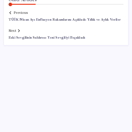
Previous
TÜİK Nisan Ayı Enflasyon Rakamlarını Açıkladı: Yıllık ve Aylık Veriler
Next
Eski Sevgilinin Saldırısı: Yeni Sevgiliyi Bıçakladı
SON YAZILAR
DİJİTAL ÜRÜN KALİTESİNDE YAPAY ZEKA DÖNEMİ:
kayIQ.ai, 500 BİN DOLAR TOHUM YATIRIMLA
HAYATA GEÇTİ