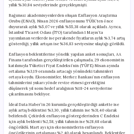
yıllık %30,84 seviyelerinde gerçekleşmişti.
Bağımsız akademisyenlerden oluşan Enflasyon Araştırma
Grubu (ENAG), Nisan 2026 enflasyonunu TÜİK’ten önce
duyurarak aylık %5,07 ve yıllık %55,38 olarak açıkladı. Ayrıca,
İstanbul Ticaret Odası (İTO) tarafından 1 Mayıs’ta
yayımlanan verilerde ise perakende fiyatların aylık %3,74 artış
gösterdiği, yıllık artışın ise %36,83 seviyesine ulaştığı görüldü.
Enflasyon beklentilerine yönelik yapılan anket sonuçları, AA
Finans tarafından gerçekleştirilen çalışmada, 29 ekonomistin
katılımıyla Tüketici Fiyat Endeksi’nin (TÜFE) Nisan ayında
ortalama %3,19 oranında artacağı yönündeki tahminleri
ortaya koydu. Ekonomistler, Merkez Bankası’nın enflasyon
tahminlerini yukarı yönde revize etmesi gerektiğini
düşünerek yıl sonu hedef aralığının %18-24 seviyelerine
çıkarılmasını bekliyor.
İdeal Data Haber’in 26 kurumla gerçekleştirdiği ankette ise
aylık artış beklentisi %3,30, yıllık tahmin ise %31,40 olarak
belirlendi. Çekirdek enflasyon göstergelerinden C Endeksi
için aylık beklenti %2,58, yıllık tahmin ise %28,68 olarak
öngörüldü. Mart ayı için ekonomistlerin enflasyon
öngörülerinin ortalaması %2,40 olarak hesaplandı. Beklentiler