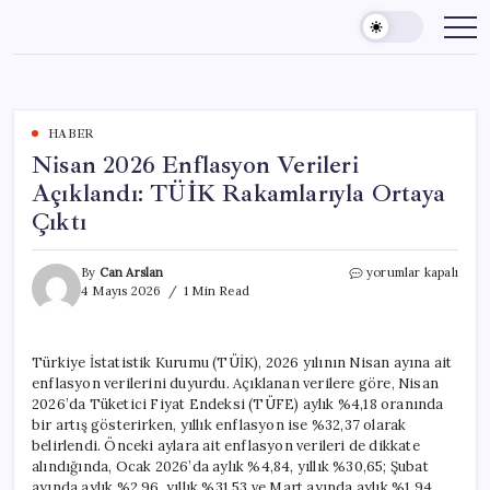
Skip
to
content
HABER
Nisan 2026 Enflasyon Verileri
Açıklandı: TÜİK Rakamlarıyla Ortaya
Çıktı
Nisan
By
Can Arslan
yorumlar kapalı
2026
4 Mayıs 2026
1 Min Read
Enflasyon
Verileri
Açıklandı:
Türkiye İstatistik Kurumu (TÜİK), 2026 yılının Nisan ayına ait
TÜİK
enflasyon verilerini duyurdu. Açıklanan verilere göre, Nisan
Rakamlarıyla
Ortaya
2026’da Tüketici Fiyat Endeksi (TÜFE) aylık %4,18 oranında
Çıktı
bir artış gösterirken, yıllık enflasyon ise %32,37 olarak
için
belirlendi. Önceki aylara ait enflasyon verileri de dikkate
alındığında, Ocak 2026’da aylık %4,84, yıllık %30,65; Şubat
ayında aylık %2,96, yıllık %31,53 ve Mart ayında aylık %1,94,