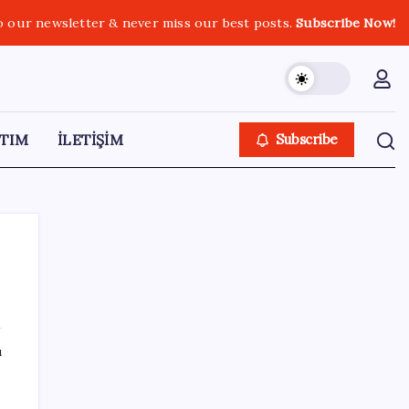
o our newsletter & never miss our best posts.
Subscribe Now!
TIM
İLETİŞİM
Subscribe
SON YAZILAR
ı
DİJİTAL ÜRÜN KALİTESİNDE YAPAY ZEKA
DÖNEMİ: kayIQ.ai, 500 BİN DOLAR TOHUM