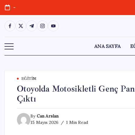
Skip
-
to
content
https://www.facebook.com/
https://twitter.com/
https://t.me/
https://www.instagram.com/
https://youtube.com/
ANA SAYFA
E
EĞITIM
Otoyolda Motosikletli Genç Pa
Çıktı
By
Can Arslan
15 Mayıs 2026
1 Min Read