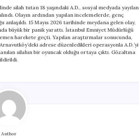
Neden
elinde silah tutan 18 yaşındaki A.D., sosyal medyada yayılan
Oldu:
alındı. Olayın ardından yapılan incelemelerde, genç
Silah
ğu anlaşıldı. 15 Mayıs 2026 tarihinde meydana gelen olay,
Oyuncak
nda büyük bir panik yarattı. İstanbul Emniyet Müdürlüğü
Çıktı
in hemen harekete geçti. Yapılan araştırmalar sonucunda,
için
r, Arnavutköy’deki adrese düzenledikleri operasyonla A.D.’yi
lanılan silahın bir oyuncak olduğu ortaya çıktı. Gözaltına
dirildi.
Author