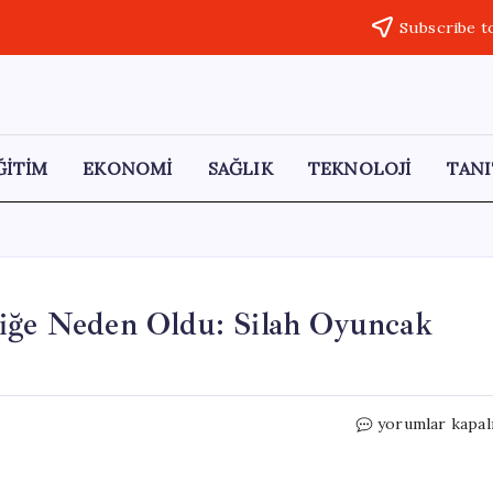
Subscribe t
ĞİTİM
EKONOMİ
SAĞLIK
TEKNOLOJİ
TANI
niğe Neden Oldu: Silah Oyuncak
Otoyolda
yorumlar kapal
Motosikletli
Genç
Paniğe