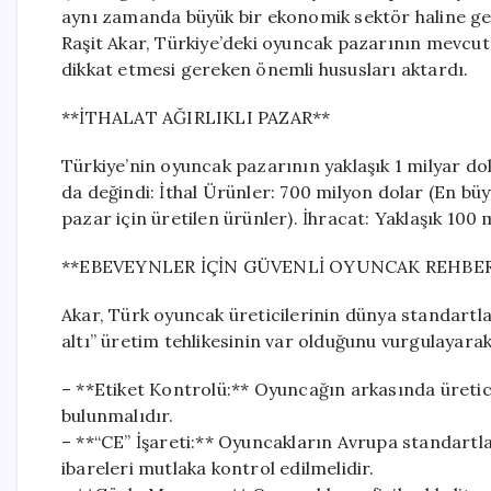
aynı zamanda büyük bir ekonomik sektör haline g
Raşit Akar, Türkiye’deki oyuncak pazarının mevcut
dikkat etmesi gereken önemli hususları aktardı.
**İTHALAT AĞIRLIKLI PAZAR**
Türkiye’nin oyuncak pazarının yaklaşık 1 milyar dol
da değindi: İthal Ürünler: 700 milyon dolar (En büy
pazar için üretilen ürünler). İhracat: Yaklaşık 100 
**EBEVEYNLER İÇİN GÜVENLİ OYUNCAK REHBER
Akar, Türk oyuncak üreticilerinin dünya standartl
altı” üretim tehlikesinin var olduğunu vurgulayara
– **Etiket Kontrolü:** Oyuncağın arkasında üretici ve
bulunmalıdır.
– **“CE” İşareti:** Oyuncakların Avrupa standartl
ibareleri mutlaka kontrol edilmelidir.