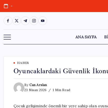
Skip
-
to
content
https://www.facebook.com/
https://twitter.com/
https://t.me/
https://www.instagram.com/
https://youtube.com/
ANA SAYFA
E
HABER
Oyuncaklardaki Güvenlik İkonu
By
Can Arslan
23 Nisan 2026
1 Min Read
Çocuk gelişiminde önemli bir yere sahip olan oyunc