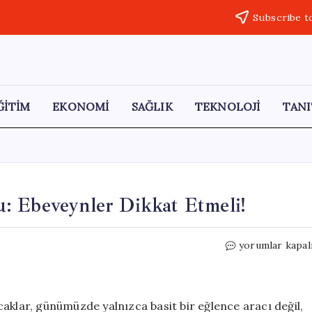
Subscribe t
ĞİTİM
EKONOMİ
SAĞLIK
TEKNOLOJİ
TANI
: Ebeveynler Dikkat Etmeli!
Oyuncaklardaki
yorumlar kapal
Güvenlik
İkonu:
Ebeveynler
Dikkat
aklar, günümüzde yalnızca basit bir eğlence aracı değil,