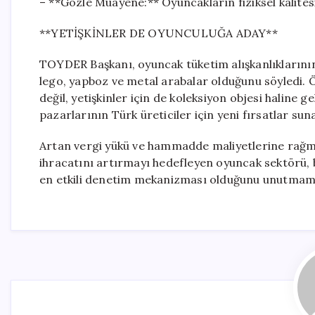
– **Gözle Muayene:** Oyuncakların fiziksel kalitesi 
**YETİŞKİNLER DE OYUNCULUĞA ADAY**
TOYDER Başkanı, oyuncak tüketim alışkanlıklarının 
lego, yapboz ve metal arabalar olduğunu söyledi. Ö
değil, yetişkinler için de koleksiyon objesi haline g
pazarlarının Türk üreticiler için yeni fırsatlar suna
Artan vergi yükü ve hammadde maliyetlerine rağmen
ihracatını artırmayı hedefleyen oyuncak sektörü, bil
en etkili denetim mekanizması olduğunu unutmama