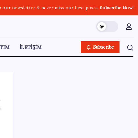
o our newsletter & never miss our best posts.
Subscribe Now!
TIM
İLETİŞİM
Subscribe
ı
SON YAZILAR
Ehliyetinde bu kod olanlara büyük ceza
kesilecek