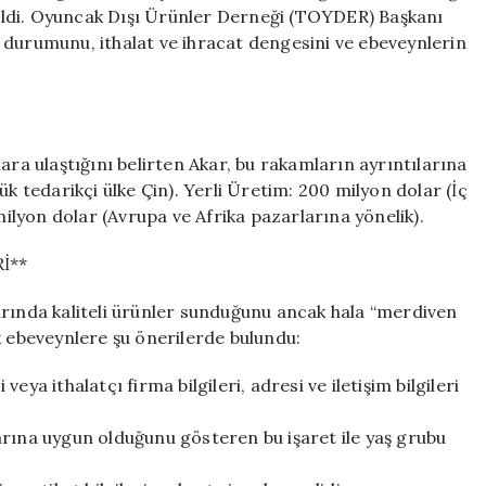
Etmeli!
eldi. Oyuncak Dışı Ürünler Derneği (TOYDER) Başkanı
için
 durumunu, ithalat ve ihracat dengesini ve ebeveynlerin
ara ulaştığını belirten Akar, bu rakamların ayrıntılarına
ük tedarikçi ülke Çin). Yerli Üretim: 200 milyon dolar (İç
milyon dolar (Avrupa ve Afrika pazarlarına yönelik).
İ**
arında kaliteli ürünler sunduğunu ancak hala “merdiven
k ebeveynlere şu önerilerde bulundu:
ya ithalatçı firma bilgileri, adresi ve iletişim bilgileri
arına uygun olduğunu gösteren bu işaret ile yaş grubu