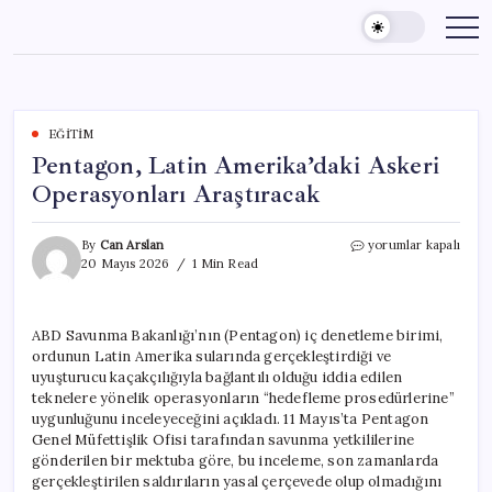
Skip
to
content
EĞITIM
Pentagon, Latin Amerika’daki Askeri
Operasyonları Araştıracak
Pentagon,
By
Can Arslan
yorumlar kapalı
Latin
20 Mayıs 2026
1 Min Read
Amerika’daki
Askeri
Operasyonları
ABD Savunma Bakanlığı’nın (Pentagon) iç denetleme birimi,
Araştıracak
ordunun Latin Amerika sularında gerçekleştirdiği ve
için
uyuşturucu kaçakçılığıyla bağlantılı olduğu iddia edilen
teknelere yönelik operasyonların “hedefleme prosedürlerine”
uygunluğunu inceleyeceğini açıkladı. 11 Mayıs’ta Pentagon
Genel Müfettişlik Ofisi tarafından savunma yetkililerine
gönderilen bir mektuba göre, bu inceleme, son zamanlarda
gerçekleştirilen saldırıların yasal çerçevede olup olmadığını