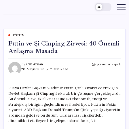
Skip
to
content
EĞITIM
Putin ve Şi Cinping Zirvesi: 40 Önemli
Anlaşma Masada
Putin
By
Can Arslan
yorumlar kapalı
ve
20 Mayıs 2026
2 Min Read
Şi
Cinping
Zirvesi:
Rusya Devlet Başkanı Vladimir Putin, Çin’i ziyaret ederek Çin
40
Devlet Başkanı Şi Cinping ile kritik bir görüşme gerçekleştirdi.
Önemli
Anlaşma
Bu önemli zirve, iki ülke arasındaki ekonomik, enerji ve
Masada
stratejik iş birliğini güçlendirmeyi hedefliyor. Putin’in Pekin
için
ziyareti, ABD Başkanı Donald Trump’ın Çin’e yaptığı ziyaretin
ardından geldi ve bu durum, uluslararası ilişkilerdeki
dinamikleri etkileyen bir gelişme olarak öne çıktı.