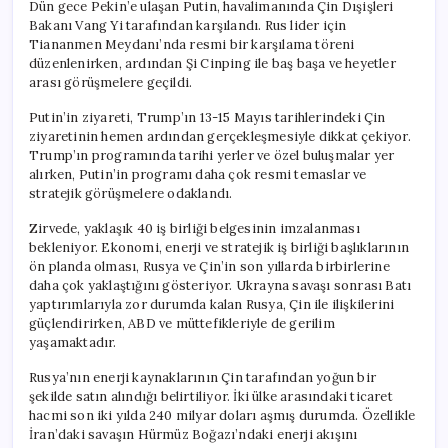
Dün gece Pekin’e ulaşan Putin, havalimanında Çin Dışişleri
Bakanı Vang Yi tarafından karşılandı. Rus lider için
Tiananmen Meydanı’nda resmi bir karşılama töreni
düzenlenirken, ardından Şi Cinping ile baş başa ve heyetler
arası görüşmelere geçildi.
Putin’in ziyareti, Trump’ın 13-15 Mayıs tarihlerindeki Çin
ziyaretinin hemen ardından gerçekleşmesiyle dikkat çekiyor.
Trump’ın programında tarihi yerler ve özel buluşmalar yer
alırken, Putin’in programı daha çok resmi temaslar ve
stratejik görüşmelere odaklandı.
Zirvede, yaklaşık 40 iş birliği belgesinin imzalanması
bekleniyor. Ekonomi, enerji ve stratejik iş birliği başlıklarının
ön planda olması, Rusya ve Çin’in son yıllarda birbirlerine
daha çok yaklaştığını gösteriyor. Ukrayna savaşı sonrası Batı
yaptırımlarıyla zor durumda kalan Rusya, Çin ile ilişkilerini
güçlendirirken, ABD ve müttefikleriyle de gerilim
yaşamaktadır.
Rusya’nın enerji kaynaklarının Çin tarafından yoğun bir
şekilde satın alındığı belirtiliyor. İki ülke arasındaki ticaret
hacmi son iki yılda 240 milyar doları aşmış durumda. Özellikle
İran’daki savaşın Hürmüz Boğazı’ndaki enerji akışını