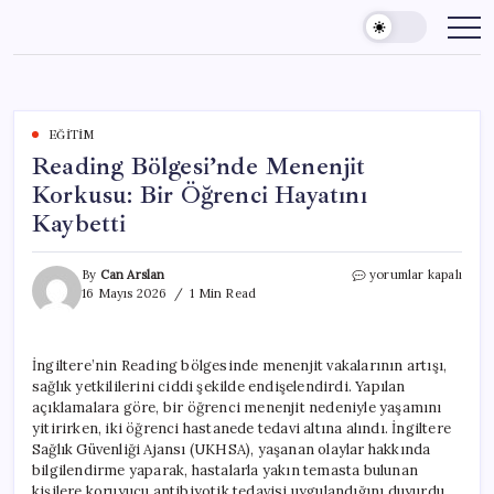
Skip
to
content
EĞITIM
Reading Bölgesi’nde Menenjit
Korkusu: Bir Öğrenci Hayatını
Kaybetti
Reading
By
Can Arslan
yorumlar kapalı
Bölgesi’nde
16 Mayıs 2026
1 Min Read
Menenjit
Korkusu:
Bir
İngiltere’nin Reading bölgesinde menenjit vakalarının artışı,
Öğrenci
sağlık yetkililerini ciddi şekilde endişelendirdi. Yapılan
Hayatını
Kaybetti
açıklamalara göre, bir öğrenci menenjit nedeniyle yaşamını
için
yitirirken, iki öğrenci hastanede tedavi altına alındı. İngiltere
Sağlık Güvenliği Ajansı (UKHSA), yaşanan olaylar hakkında
bilgilendirme yaparak, hastalarla yakın temasta bulunan
kişilere koruyucu antibiyotik tedavisi uygulandığını duyurdu.