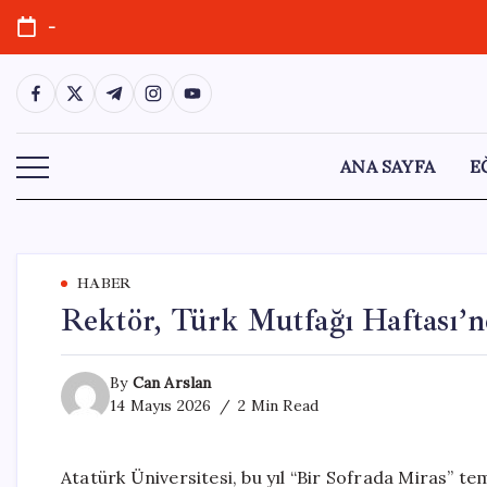
Skip
-
to
content
https://www.facebook.com/
https://twitter.com/
https://t.me/
https://www.instagram.com/
https://youtube.com/
ANA SAYFA
E
HABER
Rektör, Türk Mutfağı Haftası’n
By
Can Arslan
14 Mayıs 2026
2 Min Read
Atatürk Üniversitesi, bu yıl “Bir Sofrada Miras” t