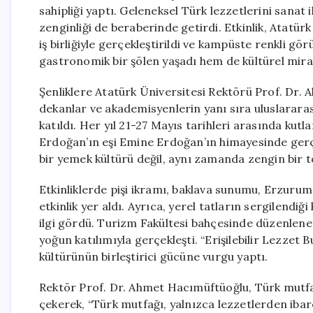
sahipliği yaptı. Geleneksel Türk lezzetlerini sanat 
zenginliği de beraberinde getirdi. Etkinlik, Atatür
iş birliğiyle gerçekleştirildi ve kampüste renkli g
gastronomik bir şölen yaşadı hem de kültürel miras
Şenliklere Atatürk Üniversitesi Rektörü Prof. Dr.
dekanlar ve akademisyenlerin yanı sıra uluslarar
katıldı. Her yıl 21-27 Mayıs tarihleri arasında k
Erdoğan’ın eşi Emine Erdoğan’ın himayesinde gerçek
bir yemek kültürü değil, aynı zamanda zengin bir 
Etkinliklerde pişi ikramı, baklava sunumu, Erzurum’
etkinlik yer aldı. Ayrıca, yerel tatların sergilendi
ilgi gördü. Turizm Fakültesi bahçesinde düzenlenen
yoğun katılımıyla gerçekleşti. “Erişilebilir Lezzet 
kültürünün birleştirici gücüne vurgu yaptı.
Rektör Prof. Dr. Ahmet Hacımüftüoğlu, Türk mutfağ
çekerek, “Türk mutfağı, yalnızca lezzetlerden ibar