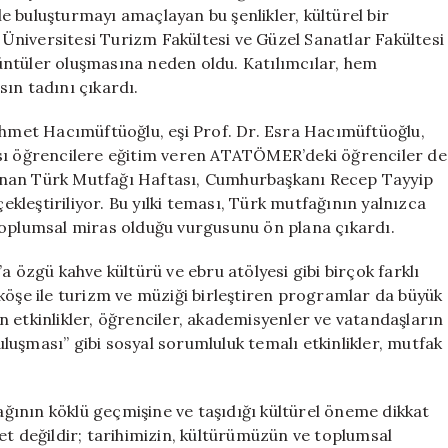
Açtı
ile buluşturmayı amaçlayan bu şenlikler, kültürel bir
ve
k Üniversitesi Turizm Fakültesi ve Güzel Sanatlar Fakültesi
Pişi
örüntüler oluşmasına neden oldu. Katılımcılar, hem
Pişirdi
ın tadını çıkardı.
için
 Ahmet Hacımüftüoğlu, eşi Prof. Dr. Esra Hacımüftüoğlu,
ası öğrencilere eğitim veren ATATÖMER’deki öğrenciler de
utlanan Türk Mutfağı Haftası, Cumhurbaşkanı Recep Tayyip
leştiriliyor. Bu yılki teması, Türk mutfağının yalnızca
toplumsal miras olduğu vurgusunu ön plana çıkardı.
a özgü kahve kültürü ve ebru atölyesi gibi birçok farklı
ği köşe ile turizm ve müziği birleştiren programlar da büyük
 etkinlikler, öğrenciler, akademisyenler ve vatandaşların
Buluşması” gibi sosyal sorumluluk temalı etkinlikler, mutfak
ının köklü geçmişine ve taşıdığı kültürel öneme dikkat
et değildir; tarihimizin, kültürümüzün ve toplumsal