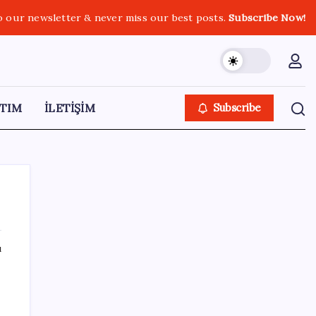
o our newsletter & never miss our best posts.
Subscribe Now!
TIM
İLETİŞİM
Subscribe
ı
SON YAZILAR
DİJİTAL ÜRÜN KALİTESİNDE YAPAY ZEKA
DÖNEMİ: kayIQ.ai, 500 BİN DOLAR TOHUM