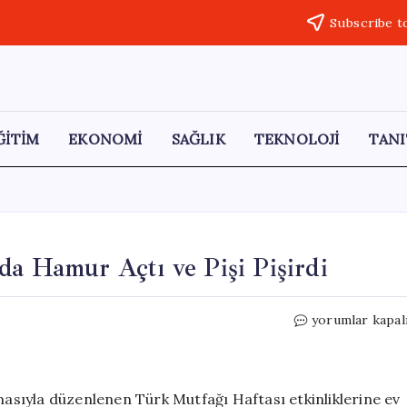
Subscribe t
ĞİTİM
EKONOMİ
SAĞLIK
TEKNOLOJİ
TANI
da Hamur Açtı ve Pişi Pişirdi
Rektör,
yorumlar kapal
Türk
Mutfağı
Haftası’nda
Hamur
emasıyla düzenlenen Türk Mutfağı Haftası etkinliklerine ev