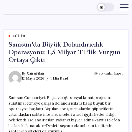
Skip
to
content
EĞITIM
Samsun’da Büyük Dolandırıcılık
Operasyonu: 1,5 Milyar TL’lik Vurgun
Ortaya Çıktı
Samsun’da
By
Can Arslan
yorumlar kapalı
Büyük
12 Mayıs 2026
1 Min Read
Dolandırıcılık
Operasyonu:
1,5
Samsun Cumhuriyet Başsavcılığı, sosyal konut projesini
Milyar
suistimal etmeye çalışan dolandırıcılara karşı büyük bir
TL’lik
Vurgun
operasyon başlattı. Yapılan soruşturmalarda, şüphelilerin
Ortaya
vatandaşları sahte internet siteleri aracılığıyla hedef aldığı
Çıktı
belirlendi. Dolandırıcılar, yabancı kişiler adına kayıtlı telefon
için
hatları kullanarak, e-Devlet başvuru ekranlarını taklit eden
sahte web siteleri oluşturmuş.