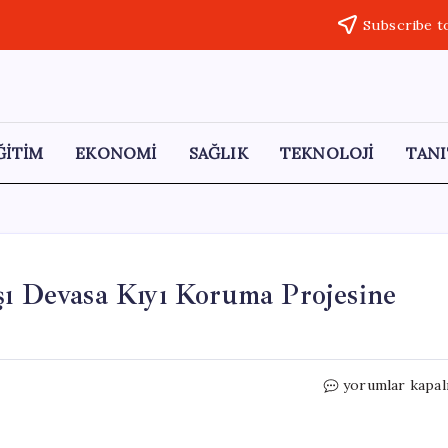
Subscribe t
ĞİTİM
EKONOMİ
SAĞLIK
TEKNOLOJİ
TANI
şı Devasa Kıyı Koruma Projesine
Singapur,
yorumlar kapal
Deniz
Seviyesine
Karşı