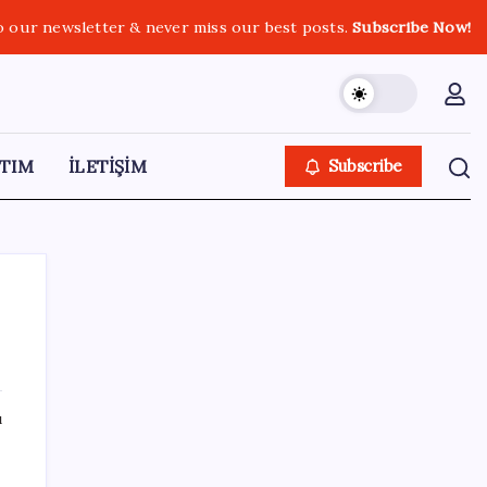
o our newsletter & never miss our best posts.
Subscribe Now!
TIM
İLETİŞİM
Subscribe
SON YAZILAR
ı
Huawei Mate 80 için 16GB RAM ve 1TB
Model Duyuruldu