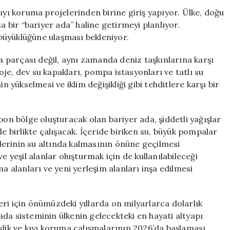
Devasa
ıyı koruma projelerinden birine giriş yapıyor. Ülke, doğu
Kıyı
a bir “bariyer ada” haline getirmeyi planlıyor.
Koruma
büyüklüğüne ulaşması bekleniyor.
Projesine
Başlıyor
ra parçası değil, aynı zamanda deniz taşkınlarına karşı
için
je, dev su kapakları, pompa istasyonları ve tatlı su
n yükselmesi ve iklim değişikliği gibi tehditlere karşı bir
pon bölge oluşturacak olan bariyer ada, şiddetli yağışlar
le birlikte çalışacak. İçeride biriken su, büyük pompalar
gelerinin su altında kalmasının önüne geçilmesi
e yeşil alanlar oluşturmak için de kullanılabileceği
a alanları ve yeni yerleşim alanları inşa edilmesi
ri için önümüzdeki yıllarda on milyarlarca dolarlık
da sisteminin ülkenin gelecekteki en hayati altyapı
slik ve kıyı koruma çalışmalarının 2026’da başlaması