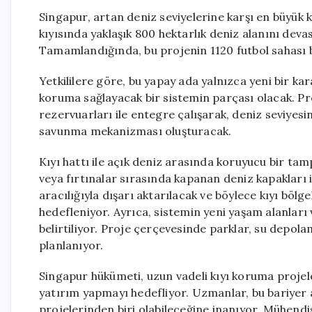
Singapur, artan deniz seviyelerine karşı en büyük k
kıyısında yaklaşık 800 hektarlık deniz alanını devas
Tamamlandığında, bu projenin 1120 futbol sahası 
Yetkililere göre, bu yapay ada yalnızca yeni bir ka
koruma sağlayacak bir sistemin parçası olacak. Pro
rezervuarları ile entegre çalışarak, deniz seviyesini
savunma mekanizması oluşturacak.
Kıyı hattı ile açık deniz arasında koruyucu bir tam
veya fırtınalar sırasında kapanan deniz kapakları i
aracılığıyla dışarı aktarılacak ve böylece kıyı böl
hedefleniyor. Ayrıca, sistemin yeni yaşam alanları v
belirtiliyor. Proje çerçevesinde parklar, su depolam
planlanıyor.
Singapur hükümeti, uzun vadeli kıyı koruma projele
yatırım yapmayı hedefliyor. Uzmanlar, bu bariyer a
projelerinden biri olabileceğine inanıyor. Mühendi