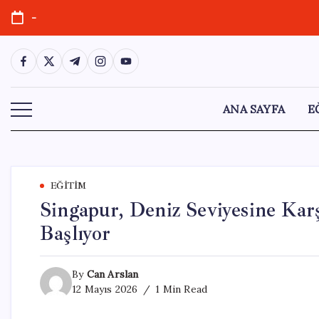
Skip
-
to
content
https://www.facebook.com/
https://twitter.com/
https://t.me/
https://www.instagram.com/
https://youtube.com/
ANA SAYFA
E
EĞITIM
Singapur, Deniz Seviyesine Kar
Başlıyor
By
Can Arslan
12 Mayıs 2026
1 Min Read