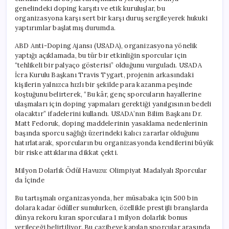
genelindeki doping karşıtı ve etik kuruluşlar, bu
organizasyona karşı sert bir karşı duruş sergileyerek hukuki
yaptırımlar başlatmış durumda.
ABD Anti-Doping Ajansı (USADA), organizasyona yönelik
yaptığı açıklamada, bu tür bir etkinliğin sporcular için
“tehlikeli bir palyaço gösterisi” olduğunu vurguladı. USADA
İcra Kurulu Başkanı Travis Tygart, projenin arkasındaki
kişilerin yalnızca hızlı bir şekilde para kazanma peşinde
koştuğunu belirterek, “Bu kâr, genç sporcuların hayallerine
ulaşmaları için doping yapmaları gerektiği yanılgısının bedeli
olacaktır” ifadelerini kullandı. USADA’nın Bilim Başkanı Dr.
Matt Fedoruk, doping maddelerinin yasaklama nedenlerinin
başında sporcu sağlığı üzerindeki kalıcı zararlar olduğunu
hatırlatarak, sporcuların bu organizasyonda kendilerini büyük
bir riske attıklarına dikkat çekti.
Milyon Dolarlık Ödül Havuzu: Olimpiyat Madalyalı Sporcular
da İçinde
Bu tartışmalı organizasyonda, her müsabaka için 500 bin
dolara kadar ödüller sunulurken, özellikle prestijli branşlarda
dünya rekoru kıran sporculara 1 milyon dolarlık bonus
verileceği belirtiliyor. Bu cazibeye kapılan sporcular arasında