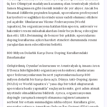
üç kez Olimpiyat madalyası kazanmış olan Avustralyalı yüzücü
James Magnussen gibi önemli isimler de yer alıyor. Ancak bu
finansal ödüllerin peşinden koşmak, sporcuların profesyonel
kariyerleri ve sağlıkları üzerinde uzun vadeli olumsuz etkilere
yol açabilir. Uluslararası Yüzme Federasyonu (World
Aquatics), bu organizasyona katılan tüm sporcu, antrenör ve
hakemleri resmi müsabakalardan ömür boyu ihraç edeceğini
ilan etti. USA Swimming de benzer bir şekilde, sporcularını
doping kurallarına aykırı hareket etmeleri durumunda resmi
yarışlardan men edeceklerini belirtti.
800 Milyon Dolarlık Karşı Dava: Doping Kurallarındaki
Sınırlamalar
Geliştirilmiş Oyunlar’ın kurucusu ve Avustralyalı iş insanı Aron
D’Souza liderliğindeki organizasyon komitesi, uluslararası
spor federasyonlarının bu sert yaptırımlarına karşı 800
milyon dolarlık bir karşı dava açtı. Dünya Anti-Doping Ajansı
(WADA) ve World Aquatics’ı “yasa dışı bir tekel oluşturarak
sporculara baskı yapmakla” suçlayan komite, geri adım atmak
niyetinde olmadıklarını bildirdi. Ayrıca, organizasyonun
dopingle yarışma konsepti olmasına rağmen tamamen
serbest bir ortam sunmadığını iddia ediyor. Kurallara göre,
sporcular yalnızca Amerikan Gıda ve İlaç Dairesi (FDA) onaylı