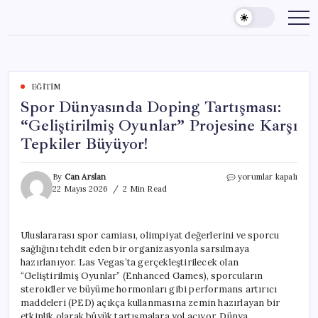
Skip
to
content
EĞITIM
Spor Dünyasında Doping Tartışması:
“Geliştirilmiş Oyunlar” Projesine Karşı
Tepkiler Büyüyor!
Spor
By
Can Arslan
yorumlar kapalı
Dünyasında
22 Mayıs 2026
2 Min Read
Doping
Tartışması:
“Geliştirilmiş
Uluslararası spor camiası, olimpiyat değerlerini ve sporcu
Oyunlar”
sağlığını tehdit eden bir organizasyonla sarsılmaya
Projesine
Karşı
hazırlanıyor. Las Vegas’ta gerçekleştirilecek olan
Tepkiler
“Geliştirilmiş Oyunlar” (Enhanced Games), sporcuların
Büyüyor!
steroidler ve büyüme hormonları gibi performans artırıcı
için
maddeleri (PED) açıkça kullanmasına zemin hazırlayan bir
etkinlik olarak büyük tartışmalara yol açıyor. Dünya