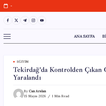
Skip
-
to
content
https://www.facebook.com/
https://twitter.com/
https://t.me/
https://www.instagram.com/
https://youtube.com/
ANA SAYFA
E
EĞITIM
Tekirdağ’da Kontrolden Çıkan 
Yaralandı
By
Can Arslan
15 Mayıs 2026
1 Min Read