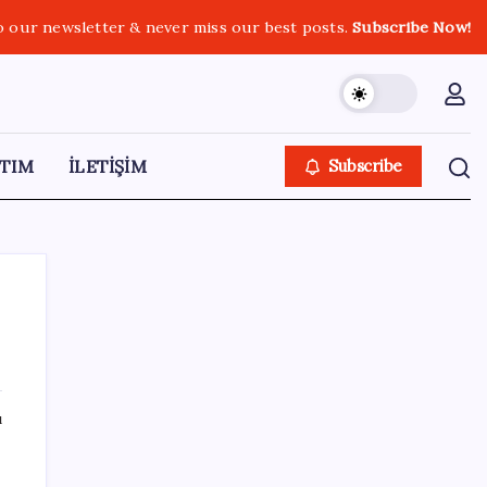
o our newsletter & never miss our best posts.
Subscribe Now!
TIM
İLETİŞİM
Subscribe
SON YAZILAR
ı
DİJİTAL ÜRÜN KALİTESİNDE YAPAY ZEKA
DÖNEMİ: kayIQ.ai, 500 BİN DOLAR TOHUM