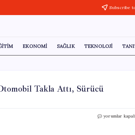
Subscribe t
ĞİTİM
EKONOMİ
SAĞLIK
TEKNOLOJİ
TANI
Otomobil Takla Attı, Sürücü
Tekirdağ’da
yorumlar kapal
Kontrolden
Çıkan
Otomobil