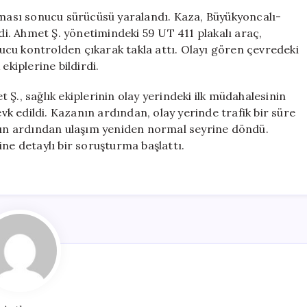
Takla
atması sonucu sürücüsü yaralandı. Kaza, Büyükyoncalı-
Attı,
. Ahmet Ş. yönetimindeki 59 UT 411 plakalı araç,
Sürücü
cu kontrolden çıkarak takla attı. Olayı gören çevredeki
Yaralandı
ekiplerine bildirdi.
için
Ş., sağlık ekiplerinin olay yerindeki ilk müdahalesinin
 edildi. Kazanın ardından, olay yerinde trafik bir süre
ının ardından ulaşım yeniden normal seyrine döndü.
ine detaylı bir soruşturma başlattı.