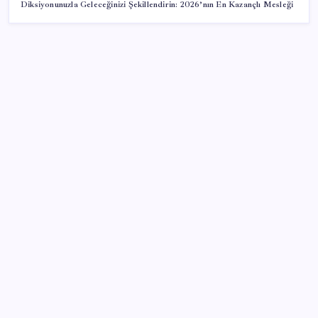
Diksiyonunuzla Geleceğinizi Şekillendirin: 2026’nın En Kazançlı Mesleği
SON YAZILAR
DİJİTAL ÜRÜN KALİTESİNDE YAPAY ZEKA DÖNEMİ:
kayIQ.ai, 500 BİN DOLAR TOHUM YATIRIMLA
HAYATA GEÇTİ
Ehliyetinde bu kod olanlara büyük ceza kesilecek
Bakan Yumaklı: İspanya’daki yangın söndürme
uçakları Türkiye’ye döndü
CHP’nin butlan MYK’sinden yeni karar: 8 il