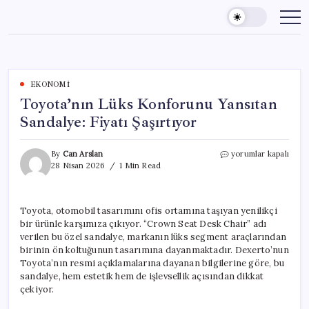
Skip
to
content
EKONOMI
Toyota’nın Lüks Konforunu Yansıtan
Sandalye: Fiyatı Şaşırtıyor
Toyota’nın
By
Can Arslan
yorumlar kapalı
Lüks
28 Nisan 2026
1 Min Read
Konforunu
Yansıtan
Sandalye:
Toyota, otomobil tasarımını ofis ortamına taşıyan yenilikçi
Fiyatı
bir ürünle karşımıza çıkıyor. “Crown Seat Desk Chair” adı
Şaşırtıyor
için
verilen bu özel sandalye, markanın lüks segment araçlarından
birinin ön koltuğunun tasarımına dayanmaktadır. Dexerto’nun
Toyota’nın resmi açıklamalarına dayanan bilgilerine göre, bu
sandalye, hem estetik hem de işlevsellik açısından dikkat
çekiyor.