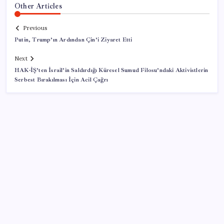
Other Articles
Previous
Putin, Trump’ın Ardından Çin’i Ziyaret Etti
Next
HAK-İŞ’ten İsrail’in Saldırdığı Küresel Sumud Filosu’ndaki Aktivistlerin
Serbest Bırakılması İçin Acil Çağrı
SON YAZILAR
Türkiye’ye gelen turistler alışveriş yapmadı, saçını