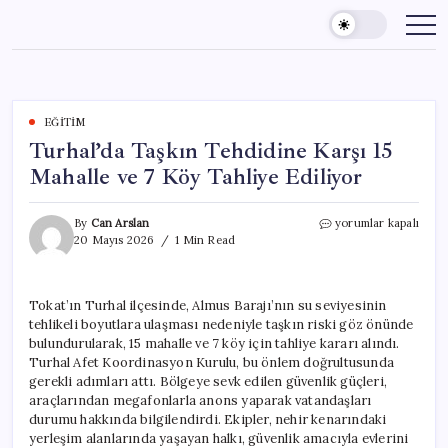
Skip
to
content
EĞITIM
Turhal’da Taşkın Tehdidine Karşı 15
Mahalle ve 7 Köy Tahliye Ediliyor
Turhal’da
By
Can Arslan
yorumlar kapalı
Taşkın
20 Mayıs 2026
1 Min Read
Tehdidine
Karşı
15
Tokat’ın Turhal ilçesinde, Almus Barajı’nın su seviyesinin
Mahalle
tehlikeli boyutlara ulaşması nedeniyle taşkın riski göz önünde
ve
7
bulundurularak, 15 mahalle ve 7 köy için tahliye kararı alındı.
Köy
Turhal Afet Koordinasyon Kurulu, bu önlem doğrultusunda
Tahliye
gerekli adımları attı. Bölgeye sevk edilen güvenlik güçleri,
Ediliyor
araçlarından megafonlarla anons yaparak vatandaşları
için
durumu hakkında bilgilendirdi. Ekipler, nehir kenarındaki
yerleşim alanlarında yaşayan halkı, güvenlik amacıyla evlerini