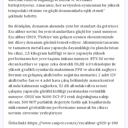
birleştiriyoruz. Amacımız, her seviyeden oyuncunun bu yüksek
tempodaki ritmine en güçlü donanımlarla eşlik etmek”
şeklinde belirtti.
Bu dönüşüm, donanım alanında yeni bir standart da getiriyor.
Excalibur serisi, bu yeni standartlara güçlü bir yanıt sunuyor.
Excalibur G920, Türkiye’nin gelişen oyuncu ekosisteminde
üst düzey donanım gücünü temsil ediyor. Alüminyum tasarımı
ve tamamen metal kasa yapısıyla dayanıklılığı ön planda tutan
bu cihaz, 2,5 kilogram hafifliği ve ince yapısıyla yüksek
performansı her yere taşıma imkanı sunuyor. RTX 50 serisi
ekran kartları ve yapay zeka destekli DLSS 4.0 teknolojisi ile
yüksek grafikli oyunlarda maksimum FPS ve akıcılık sağlıyor.
Serinin en gelişmiş akıllı turbo soğutma mimarisi, 2 adet 12V
akıllı turbo fan ve 4 adet hava çıkış bölümüyle ısının kontrol
altında kalmasını sağlarken, 52 dB altındaki ultra sessiz
çalışma yapısıyla gürültü kirliliği yaratmadan verimlilik
sunuyor. G920’nin %100 DCI-P3 renk doğruluğuna sahip
ekranı, 500 NIT parlaklık değeriyle farklı ışık koşullarında
mükemmel görüntüleme performansı sunarak bu cihazı
serinin zirvesine yerleştiriyor.
Ürün linki: https://www.casper.com.tr/excalibur-g920-p-190