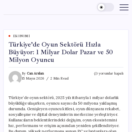
Skip
to
content
EKONOMI
Türkiye’de Oyun Sektörü Hızla
Büyüyor: 1 Milyar Dolar Pazar ve 50
Milyon Oyuncu
Türkiye’de
By
Can Arslan
yorumlar kapalı
Oyun
15 Mayıs 2026
2 Min Read
Sektörü
Hızla
Büyüyor:
Türkiye’de oyun sektörü, 2025 yılı itibarıyla 1 milyar dolarlık
1
büyüklüğe ulaşırken, oyuncu sayısı da 50 milyona yaklaşmış
Milyar
Dolar
durumda. Genişleyen oyuncu kitlesi, oyun dünyasını rekabet,
Pazar
sosyalleşme ve dijital deneyimlerin merkezine yerleştiriyor.
ve
Kullanıcıların beklentilerindeki değişim, oyun ekosistemini
50
hız, performans ve erişim açısından yeniden şekillendiriyor.
Milyon
Bu durum, yüksek performans sunan PC ve laptoplara olan