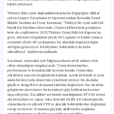
Oyuncu
talebi arttırıyor.
için
Türkiye’deki oyun alışkanlıklarının hızla değiştiğine dikkat
çeken Casper Pazarlama ve Operasyondan Sorumlu Genel
Müdür Yardımcısı Feray Karaman, “Türkiye’de oyun sektörü
büyük bir büyüme sürecinde. Oyuncu kitlesi hem genişliyor
hem de çeşitleniyor. 2025 Türkiye Oyun Sektörü Raporu’na
göre, internet erişiminin yüzde 90’ı aşması ve kadın oyuncu
oranının yüzde 46’ya ulaşması, bu alandaki kapsayıcılığın
arttığını gösteriyor. Bu büyüme, beklentileri de hızla
yükseltiyor” ifadelerini kullandı.
Karaman, oyuncular için bilgisayarların artık yalnızca bir
cihaz olmadığını vurgulayarak, “Oyun deneyimi hız,
performans ve kesintisizlik üzerine kurulu. Oyuncular,
rekabetin yanı sıra bağlantıda kalmak, içerik üretmek ve aynı
anda birden fazla deneyimi yönetmek istiyor. Bu da daha
güçlü ve dengeli bir donanım talebini doğuruyor. Biz de ürün
geliştirme sürecimizi, bu kesintisiz güç beklentisi üzerine
inşa ediyoruz. Excalibur serisinde sunduğumuz RTX 50 serisi
ekran kartları ve yapay zeka destekli DLSS 4.0 teknolojisiyle,
oyuncuların en yüksek FPS ve akıcılık beklentilerine doğrudan
cevap veriyoruz. Donanım gücünü, akıllı turbo soğutma
sistemlerimizin sağladığı sessizlik ve serinlikle