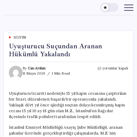
Skip
to
content
EĞITIM
Uyuşturucu Suçundan Aranan
Hükümlü Yakalandı
Uyuşturucu
By
Can Arslan
yorumlar kapalı
Suçundan
11 Mayıs 2026
1 Min Read
Aranan
Hükümlü
Yakalandı
Uyuşturucu ticareti nedeniyle 15 yıl hapis cezasına çarptırılan
için
bir firari, düzenlenen başarılı bir operasyonla yakalandı.
Yaklaşık dört yıl önce işlediği suçtan dolayı kesinleşmiş hapis
cezası 15 yıl 10 ay 18 gün olan M.Z., İstanbul’un Bağcılar
ilçesinde trafik polisleri tarafından tespit edildi.
İstanbul Emniyet Müdürlüğü Asayiş Şube Müdürlüğü, aranan
şahıslar üzerinde gerçekleştirdiği çalışmalarda, M.Z.’nin