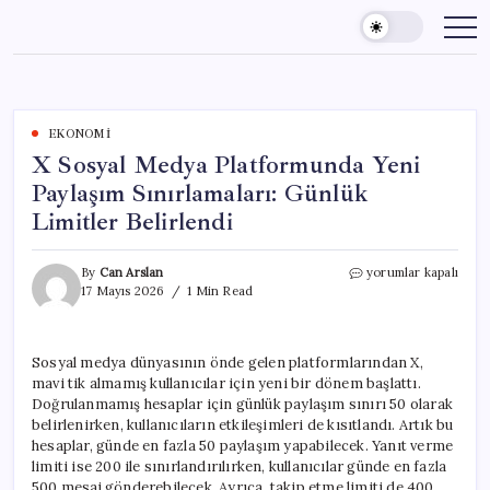
Skip
to
content
EKONOMI
X Sosyal Medya Platformunda Yeni
Paylaşım Sınırlamaları: Günlük
Limitler Belirlendi
X
By
Can Arslan
yorumlar kapalı
Sosyal
17 Mayıs 2026
1 Min Read
Medya
Platformunda
Yeni
Sosyal medya dünyasının önde gelen platformlarından X,
Paylaşım
mavi tik almamış kullanıcılar için yeni bir dönem başlattı.
Sınırlamaları:
Günlük
Doğrulanmamış hesaplar için günlük paylaşım sınırı 50 olarak
Limitler
belirlenirken, kullanıcıların etkileşimleri de kısıtlandı. Artık bu
Belirlendi
hesaplar, günde en fazla 50 paylaşım yapabilecek. Yanıt verme
için
limiti ise 200 ile sınırlandırılırken, kullanıcılar günde en fazla
500 mesaj gönderebilecek. Ayrıca, takip etme limiti de 400