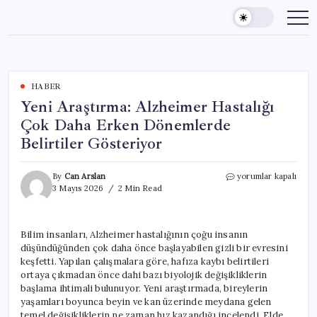
Skip
to
content
HABER
Yeni Araştırma: Alzheimer Hastalığı
Çok Daha Erken Dönemlerde
Belirtiler Gösteriyor
Yeni
By
Can Arslan
yorumlar kapalı
Araştırma:
3 Mayıs 2026
2 Min Read
Alzheimer
Hastalığı
Çok
Bilim insanları, Alzheimer hastalığının çoğu insanın
Daha
düşündüğünden çok daha önce başlayabilen gizli bir evresini
Erken
Dönemlerde
keşfetti. Yapılan çalışmalara göre, hafıza kaybı belirtileri
Belirtiler
ortaya çıkmadan önce dahi bazı biyolojik değişikliklerin
Gösteriyor
başlama ihtimali bulunuyor. Yeni araştırmada, bireylerin
için
yaşamları boyunca beyin ve kan üzerinde meydana gelen
temel değişikliklerin ne zaman hız kazandığı incelendi. Elde