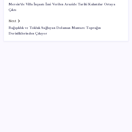
Mersin’de Villa İnşaatı İzni Verilen Arazide Tarihi Kalıntılar Ortaya
Çıktı
Next
Bağışıklık ve Tokluk Sağlayan Dolaman Mantarı: Toprağın
Derinliklerinden Çıkıyor
SON YAZILAR
DİJİTAL ÜRÜN KALİTESİNDE YAPAY ZEKA DÖNEMİ:
kayIQ.ai, 500 BİN DOLAR TOHUM YATIRIMLA
HAYATA GEÇTİ