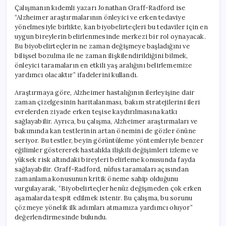
Çalışmanın kıdemli yazarı Jonathan Graff-Radford ise
“Alzheimer araştırmalarının önleyici ve erken tedaviye
yönelmesiyle birlikte, kan biyobelirteçleri bu tedaviler için en
uygun bireylerin belirlenmesinde merkezi bir rol oynayacak.
Bu biyobelirteçlerin ne zaman değişmeye başladığını ve
bilişsel bozulma ile ne zaman ilişkilendirildiğini bilmek,
önleyici taramaların en etkili yaş aralığını belirlememize
yardımcı olacaktır” ifadelerini kullandı.
Araştırmaya göre, Alzheimer hastalığının ilerleyişine dair
zaman çizelgesinin haritalanması, bakım stratejilerini ileri
evrelerden ziyade erken teşise kaydırılmasına katkı
sağlayabilir. Ayrıca, bu çalışma, Alzheimer araştırmaları ve
bakımında kan testlerinin artan önemini de gözler önüne
seriyor. Bu testler, beyin görüntüleme yöntemleriyle benzer
eğilimler göstererek hastalıkla ilişkili değişimleri izleme ve
yüksek risk altındaki bireyleri belirleme konusunda fayda
sağlayabilir. Graff-Radford, nüfus taramaları açısından
zamanlama konusunun kritik öneme sahip olduğunu
vurgulayarak, “Biyobelirteçler henüz değişmeden çok erken
aşamalarda tespit edilmek istenir. Bu çalışma, bu sorunu
çözmeye yönelik ilk adımları atmamıza yardımcı oluyor”
değerlendirmesinde bulundu.