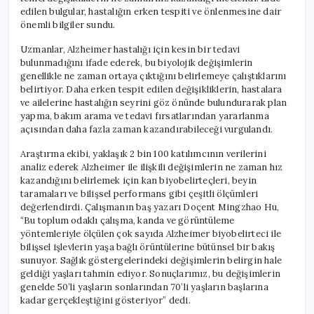
edilen bulgular, hastalığın erken tespiti ve önlenmesine dair
önemli bilgiler sundu.
Uzmanlar, Alzheimer hastalığı için kesin bir tedavi
bulunmadığını ifade ederek, bu biyolojik değişimlerin
genellikle ne zaman ortaya çıktığını belirlemeye çalıştıklarını
belirtiyor. Daha erken tespit edilen değişikliklerin, hastalara
ve ailelerine hastalığın seyrini göz önünde bulundurarak plan
yapma, bakım arama ve tedavi fırsatlarından yararlanma
açısından daha fazla zaman kazandırabileceği vurgulandı.
Araştırma ekibi, yaklaşık 2 bin 100 katılımcının verilerini
analiz ederek Alzheimer ile ilişkili değişimlerin ne zaman hız
kazandığını belirlemek için kan biyobelirteçleri, beyin
taramaları ve bilişsel performans gibi çeşitli ölçümleri
değerlendirdi. Çalışmanın baş yazarı Doçent Mingzhao Hu,
“Bu toplum odaklı çalışma, kanda ve görüntüleme
yöntemleriyle ölçülen çok sayıda Alzheimer biyobelirteci ile
bilişsel işlevlerin yaşa bağlı örüntülerine bütünsel bir bakış
sunuyor. Sağlık göstergelerindeki değişimlerin belirgin hale
geldiği yaşları tahmin ediyor. Sonuçlarımız, bu değişimlerin
genelde 50’li yaşların sonlarından 70’li yaşların başlarına
kadar gerçekleştiğini gösteriyor” dedi.