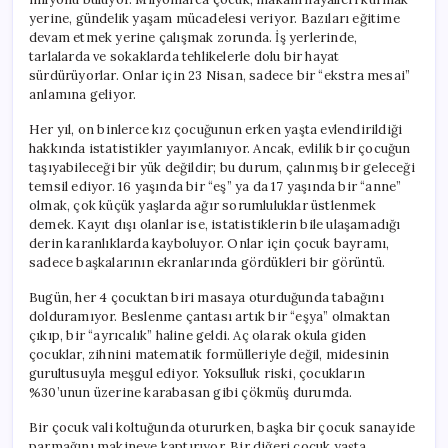
yerine, gündelik yaşam mücadelesi veriyor. Bazıları eğitime
devam etmek yerine çalışmak zorunda. İş yerlerinde,
tarlalarda ve sokaklarda tehlikelerle dolu bir hayat
sürdürüyorlar. Onlar için 23 Nisan, sadece bir “ekstra mesai”
anlamına geliyor.
Her yıl, on binlerce kız çocuğunun erken yaşta evlendirildiği
hakkında istatistikler yayımlanıyor. Ancak, evlilik bir çocuğun
taşıyabileceği bir yük değildir; bu durum, çalınmış bir geleceği
temsil ediyor. 16 yaşında bir “eş” ya da 17 yaşında bir “anne”
olmak, çok küçük yaşlarda ağır sorumluluklar üstlenmek
demek. Kayıt dışı olanlar ise, istatistiklerin bile ulaşamadığı
derin karanlıklarda kayboluyor. Onlar için çocuk bayramı,
sadece başkalarının ekranlarında gördükleri bir görüntü.
Bugün, her 4 çocuktan biri masaya oturduğunda tabağını
dolduramıyor. Beslenme çantası artık bir “eşya” olmaktan
çıkıp, bir “ayrıcalık” haline geldi. Aç olarak okula giden
çocuklar, zihnini matematik formülleriyle değil, midesinin
gurultusuyla meşgul ediyor. Yoksulluk riski, çocukların
%30’unun üzerine karabasan gibi çökmüş durumda.
Bir çocuk vali koltuğunda otururken, başka bir çocuk sanayide
parmağını makineye kaptırıyor. Bir diğeri çocuk yaşta