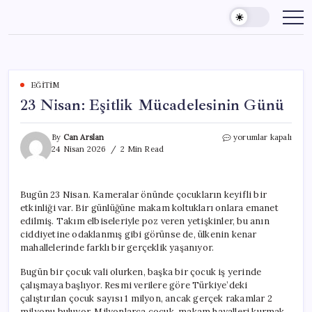
Skip
to
content
EĞITIM
23 Nisan: Eşitlik Mücadelesinin Günü
23
By
Can Arslan
yorumlar kapalı
Nisan:
24 Nisan 2026
2 Min Read
Eşitlik
Mücadelesinin
Günü
Bugün 23 Nisan. Kameralar önünde çocukların keyifli bir
için
etkinliği var. Bir günlüğüne makam koltukları onlara emanet
edilmiş. Takım elbiseleriyle poz veren yetişkinler, bu anın
ciddiyetine odaklanmış gibi görünse de, ülkenin kenar
mahallelerinde farklı bir gerçeklik yaşanıyor.
Bugün bir çocuk vali olurken, başka bir çocuk iş yerinde
çalışmaya başlıyor. Resmi verilere göre Türkiye’deki
çalıştırılan çocuk sayısı 1 milyon, ancak gerçek rakamlar 2
milyonu buluyor. Milyonlarca çocuk, makam hayalleri kurmak